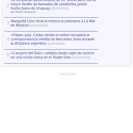
La comparsa Bantú celebra su 10º aniversario con el
mayor desfile de llamadas de candombe jamás
2
Capturan en Chile
2
hecho fuera de Uruguay
[25/07/2026]
el asesinato de Ví
por Manel Gausachs
Margarita Laso lleva la música ecuatoriana a La Mar
3
de Músicas
[22/07/2026]
«Pájaro azul. Cartas desde el exilio» recupera la
4
correspondencia inédita de Mercedes Sosa durante
la dictadura argentina
[21/07/2026]
«Cançons del Grec» celebra medio siglo de música
5
en una noche única en el Teatre Grec
[21/07/2026]
PUBLICIDAD