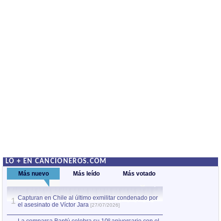
LO + EN CANCIONEROS.COM
Más nuevo
Más leído
Más votado
Capturan en Chile al último exmilitar condenado por
La comparsa Bantú
1
el asesinato de Víctor Jara
mayor desfile de
1
[27/07/2026]
hecho fuera de U
por Manel Gausachs