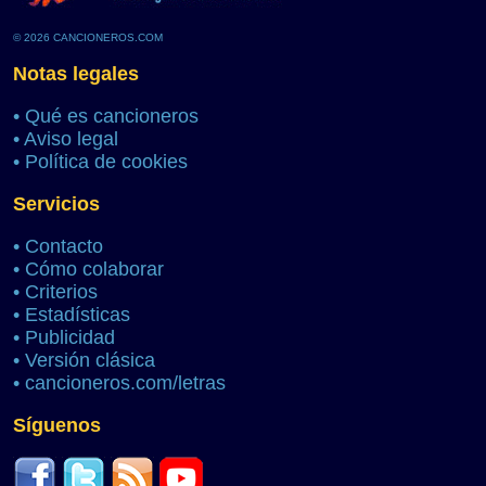
© 2026 CANCIONEROS.COM
Notas legales
•
Qué es cancioneros
•
Aviso legal
•
Política de cookies
Servicios
•
Contacto
•
Cómo colaborar
•
Criterios
•
Estadísticas
•
Publicidad
•
Versión clásica
•
cancioneros.com/letras
Síguenos