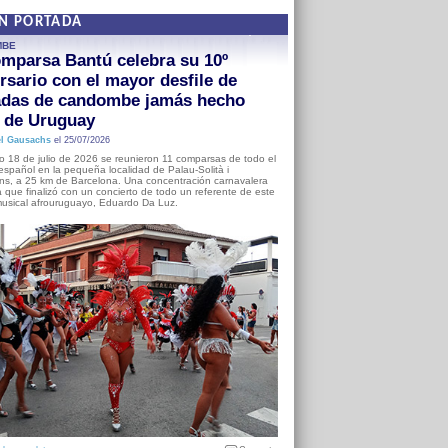
EN PORTADA
MBE
mparsa Bantú celebra su 10º
rsario con el mayor desfile de
adas de candombe jamás hecho
a de Uruguay
l Gausachs
el 25/07/2026
o 18 de julio de 2026 se reunieron 11 comparsas de todo el
o español en la pequeña localidad de Palau-Solità i
s, a 25 km de Barcelona. Una concentración carnavalera
 que finalizó con un concierto de todo un referente de este
usical afrouruguayo, Eduardo Da Luz.