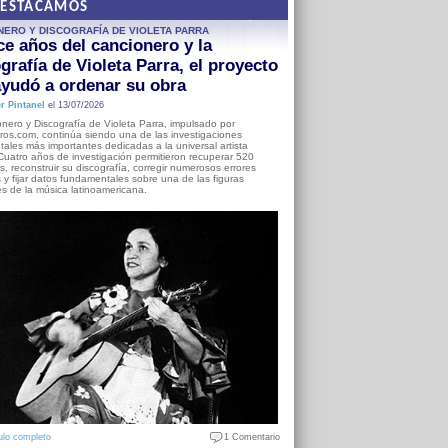
DESTACAMOS
NERO Y DISCOGRAFÍA DE VIOLETA PARRA
e años del cancionero y la
grafía de Violeta Parra, el proyecto
yudó a ordenar su obra
r Pintanel
el 13/07/2026
nero y Discografía de Violeta Parra, impulsado por
ros.com, continúa siendo una de las investigaciones
ales más importantes dedicadas a la universal artista
Cuatro años de investigación permitieron recuperar 520
, reconstruir su discografía, corregir numerosos errores
s y fijar datos fundamentales sobre una de las figuras
es de la música latinoamericana.
ulo completo
1 Comentario