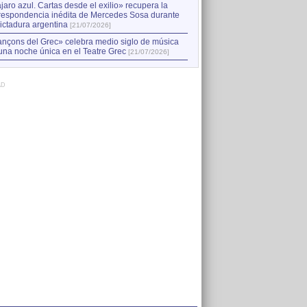
jaro azul. Cartas desde el exilio» recupera la
respondencia inédita de Mercedes Sosa durante
dictadura argentina
[21/07/2026]
nçons del Grec» celebra medio siglo de música
una noche única en el Teatre Grec
[21/07/2026]
AD