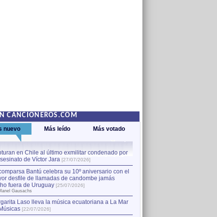
EN CANCIONEROS.COM
s nuevo
Más leído
Más votado
turan en Chile al último exmilitar condenado por
La comparsa Bantú celebra s
asesinato de Víctor Jara
mayor desfile de llamadas
1
[27/07/2026]
hecho fuera de Uruguay
[25
comparsa Bantú celebra su 10º aniversario con el
por Manel Gausachs
or desfile de llamadas de candombe jamás
Capturan en Chile al último
2
ho fuera de Uruguay
[25/07/2026]
el asesinato de Víctor Jara
[
Manel Gausachs
garita Laso lleva la música ecuatoriana a La Mar
Margarita Laso lleva la mús
3
Músicas
de Músicas
[22/07/2026]
[22/07/2026]