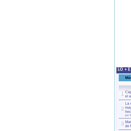
LO + 
Má
Cap
1
el 
La 
may
2
hec
por 
Mar
3
de 