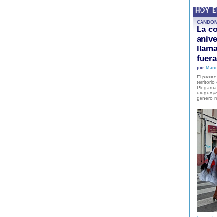
HOY 
CANDO
La co
anive
llam
fuer
por
Mane
El pasad
territori
Plegaman
uruguaya
género m