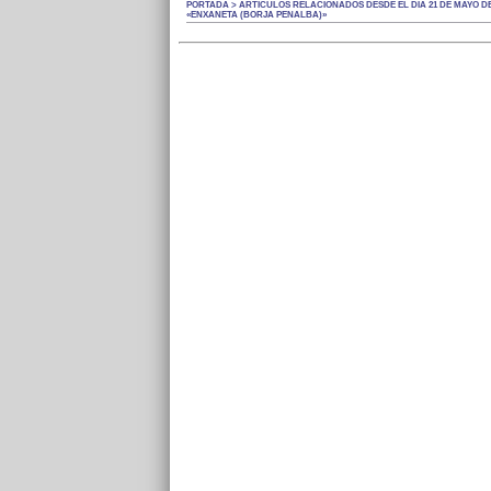
PORTADA > ARTÍCULOS RELACIONADOS DESDE EL DÍA 21 DE MAYO DE
«ENXANETA (BORJA PENALBA)»