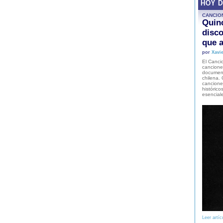
HOY 
CANCIO
Quinc
disco
que a
por
Xavie
El Cancio
cancione
document
chilena. 
canciones
histórico
esencial
Leer artíc