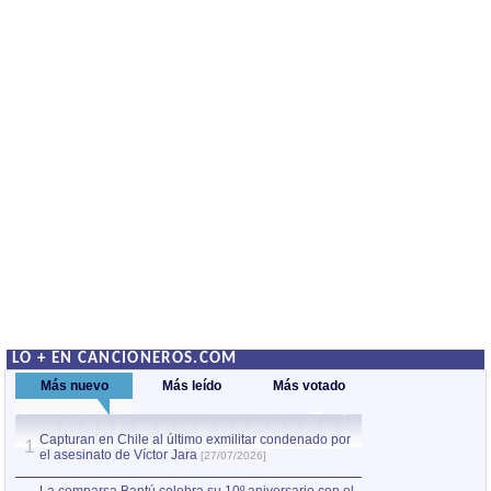
LO + EN CANCIONEROS.COM
Más nuevo
Más leído
Más votado
Capturan en Chile al último exmilitar condenado por
La comparsa Bantú
1
el asesinato de Víctor Jara
mayor desfile de
1
[27/07/2026]
hecho fuera de U
por Manel Gausachs