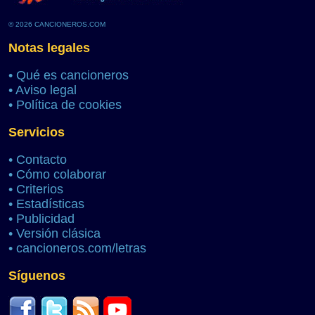
© 2026 CANCIONEROS.COM
Notas legales
•
Qué es cancioneros
•
Aviso legal
•
Política de cookies
Servicios
•
Contacto
•
Cómo colaborar
•
Criterios
•
Estadísticas
•
Publicidad
•
Versión clásica
•
cancioneros.com/letras
Síguenos