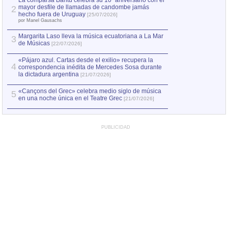
La comparsa Bantú celebra su 10º aniversario con el
mayor desfile de llamadas de candombe jamás
2
Capturan en Chile
2
hecho fuera de Uruguay
[25/07/2026]
el asesinato de Ví
por Manel Gausachs
Margarita Laso lleva la música ecuatoriana a La Mar
Margarita Laso ll
3
3
de Músicas
de Músicas
[22/07/2026]
[22/07
«Pájaro azul. Cartas desde el exilio» recupera la
4
correspondencia inédita de Mercedes Sosa durante
la dictadura argentina
[21/07/2026]
«Cançons del Grec» celebra medio siglo de música
5
en una noche única en el Teatre Grec
[21/07/2026]
PUBLICIDAD