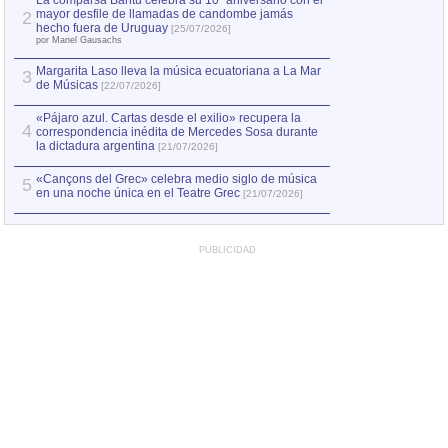
La comparsa Bantú celebra su 10º aniversario con el
mayor desfile de llamadas de candombe jamás
2
Capturan en Chile
2
hecho fuera de Uruguay
[25/07/2026]
el asesinato de Ví
por Manel Gausachs
Margarita Laso lleva la música ecuatoriana a La Mar
3
de Músicas
[22/07/2026]
«Pájaro azul. Cartas desde el exilio» recupera la
4
correspondencia inédita de Mercedes Sosa durante
la dictadura argentina
[21/07/2026]
«Cançons del Grec» celebra medio siglo de música
5
en una noche única en el Teatre Grec
[21/07/2026]
PUBLICIDAD