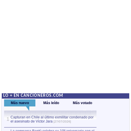
LO + EN CANCIONEROS.COM
Más nuevo
Más leído
Más votado
Capturan en Chile al último exmilitar condenado por
La comparsa Bantú
1
el asesinato de Víctor Jara
mayor desfile de
1
[27/07/2026]
hecho fuera de U
por Manel Gausachs