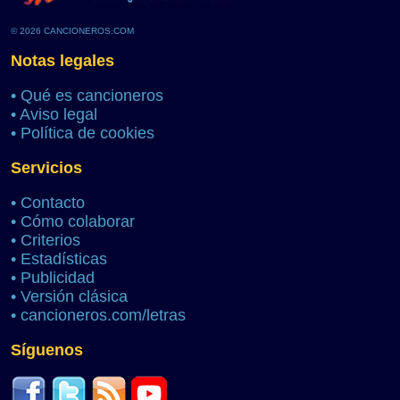
© 2026 CANCIONEROS.COM
Notas legales
•
Qué es cancioneros
•
Aviso legal
•
Política de cookies
Servicios
•
Contacto
•
Cómo colaborar
•
Criterios
•
Estadísticas
•
Publicidad
•
Versión clásica
•
cancioneros.com/letras
Síguenos