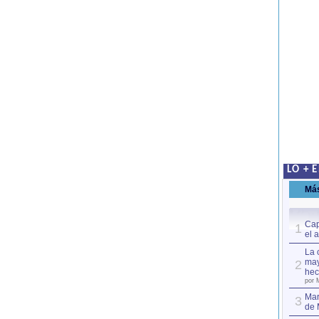
LO + 
Má
Cap
1
el 
La 
may
2
hec
por 
Mar
3
de 