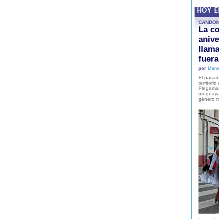
HOY 
CANDO
La co
anive
llam
fuer
por
Mane
El pasad
territori
Plegaman
uruguaya
género m