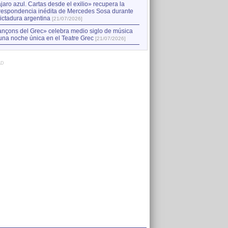
jaro azul. Cartas desde el exilio» recupera la
respondencia inédita de Mercedes Sosa durante
dictadura argentina
[21/07/2026]
nçons del Grec» celebra medio siglo de música
una noche única en el Teatre Grec
[21/07/2026]
AD