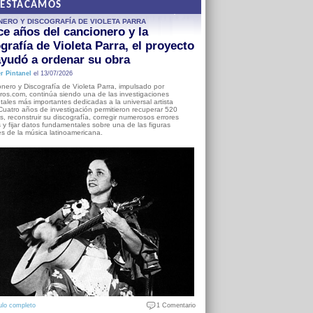
DESTACAMOS
NERO Y DISCOGRAFÍA DE VIOLETA PARRA
e años del cancionero y la
grafía de Violeta Parra, el proyecto
yudó a ordenar su obra
r Pintanel
el 13/07/2026
nero y Discografía de Violeta Parra, impulsado por
ros.com, continúa siendo una de las investigaciones
ales más importantes dedicadas a la universal artista
Cuatro años de investigación permitieron recuperar 520
, reconstruir su discografía, corregir numerosos errores
s y fijar datos fundamentales sobre una de las figuras
es de la música latinoamericana.
ulo completo
1 Comentario