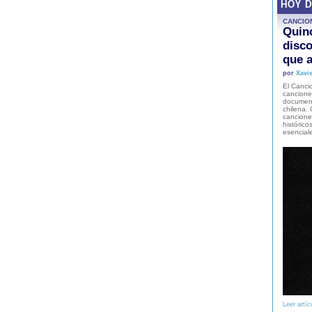
HOY 
CANCIO
Quinc
disco
que a
por
Xavie
El Cancio
cancione
document
chilena. 
canciones
histórico
esencial
Leer artíc