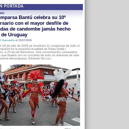
EN PORTADA
MBE
mparsa Bantú celebra su 10º
rsario con el mayor desfile de
adas de candombe jamás hecho
a de Uruguay
l Gausachs
el 25/07/2026
o 18 de julio de 2026 se reunieron 11 comparsas de todo el
o español en la pequeña localidad de Palau-Solità i
s, a 25 km de Barcelona. Una concentración carnavalera
 que finalizó con un concierto de todo un referente de este
usical afrouruguayo, Eduardo Da Luz.