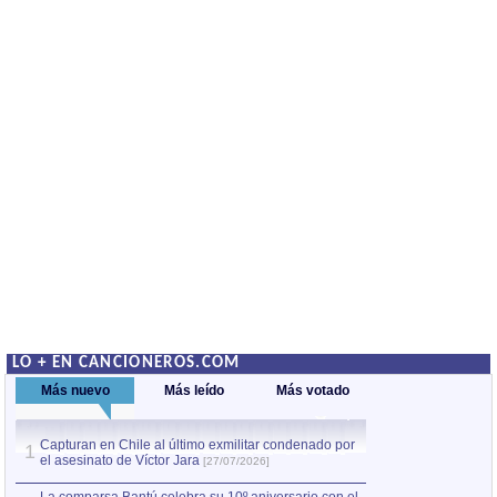
LO + EN CANCIONEROS.COM
Más nuevo
Más leído
Más votado
Capturan en Chile al último exmilitar condenado por
La comparsa Bantú
1
el asesinato de Víctor Jara
mayor desfile de
1
[27/07/2026]
hecho fuera de U
por Manel Gausachs