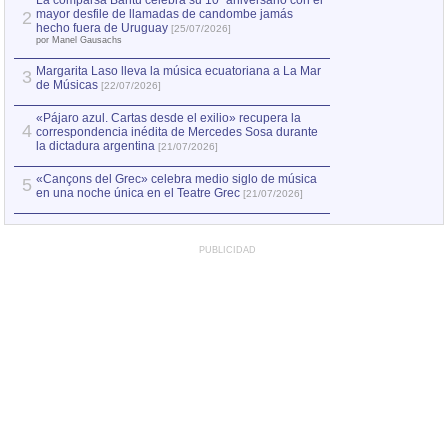
La comparsa Bantú celebra su 10º aniversario con el
mayor desfile de llamadas de candombe jamás
2
Capturan en Chile
2
hecho fuera de Uruguay
[25/07/2026]
el asesinato de Ví
por Manel Gausachs
Margarita Laso lleva la música ecuatoriana a La Mar
3
de Músicas
[22/07/2026]
«Pájaro azul. Cartas desde el exilio» recupera la
4
correspondencia inédita de Mercedes Sosa durante
la dictadura argentina
[21/07/2026]
«Cançons del Grec» celebra medio siglo de música
5
en una noche única en el Teatre Grec
[21/07/2026]
PUBLICIDAD