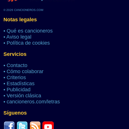
© 2026 CANCIONEROS.COM
Notas legales
•
Qué es cancioneros
•
Aviso legal
•
Política de cookies
Servicios
•
Contacto
•
Cómo colaborar
•
Criterios
•
Estadísticas
•
Publicidad
•
Versión clásica
•
cancioneros.com/letras
Síguenos