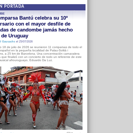
EN PORTADA
MBE
mparsa Bantú celebra su 10º
rsario con el mayor desfile de
adas de candombe jamás hecho
a de Uruguay
l Gausachs
el 25/07/2026
o 18 de julio de 2026 se reunieron 11 comparsas de todo el
o español en la pequeña localidad de Palau-Solità i
s, a 25 km de Barcelona. Una concentración carnavalera
 que finalizó con un concierto de todo un referente de este
usical afrouruguayo, Eduardo Da Luz.