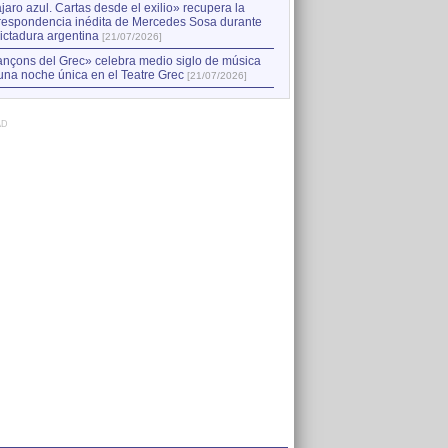
jaro azul. Cartas desde el exilio» recupera la
respondencia inédita de Mercedes Sosa durante
dictadura argentina
[21/07/2026]
nçons del Grec» celebra medio siglo de música
una noche única en el Teatre Grec
[21/07/2026]
AD