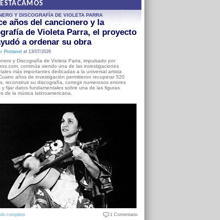
DESTACAMOS
NERO Y DISCOGRAFÍA DE VIOLETA PARRA
e años del cancionero y la
grafía de Violeta Parra, el proyecto
yudó a ordenar su obra
r Pintanel
el 13/07/2026
nero y Discografía de Violeta Parra, impulsado por
ros.com, continúa siendo una de las investigaciones
ales más importantes dedicadas a la universal artista
Cuatro años de investigación permitieron recuperar 520
, reconstruir su discografía, corregir numerosos errores
s y fijar datos fundamentales sobre una de las figuras
es de la música latinoamericana.
ulo completo
1 Comentario