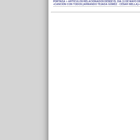
PORTADA > ARTÍCULOS RELACIONADOS DESDE EL DÍA 11 DE MAYO DE
«CANCIÓN CON TODOS (ARMANDO TEJADA GÓMEZ - CÉSAR ISELLA)»