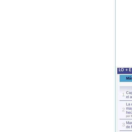
LO + 
Má
Cap
1
el 
La 
may
2
hec
por 
Mar
3
de 