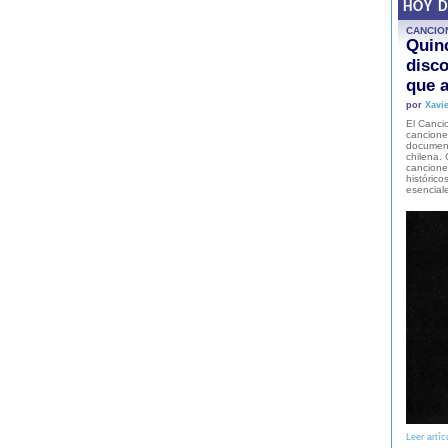
HOY 
CANCIO
Quinc
disco
que a
por
Xavie
El Cancio
cancione
document
chilena. 
canciones
histórico
esencial
Leer artíc