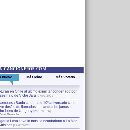
EN CANCIONEROS.COM
s nuevo
Más leído
Más votado
turan en Chile al último exmilitar condenado por
La comparsa Bantú celebra s
asesinato de Víctor Jara
mayor desfile de llamadas
1
[27/07/2026]
hecho fuera de Uruguay
[25
comparsa Bantú celebra su 10º aniversario con el
por Manel Gausachs
or desfile de llamadas de candombe jamás
Capturan en Chile al último
2
ho fuera de Uruguay
[25/07/2026]
el asesinato de Víctor Jara
[
Manel Gausachs
garita Laso lleva la música ecuatoriana a La Mar
Músicas
[22/07/2026]