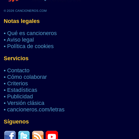
© 2026 CANCIONEROS.COM
Notas legales
•
Qué es cancioneros
•
Aviso legal
•
Política de cookies
Servicios
•
Contacto
•
Cómo colaborar
•
Criterios
•
Estadísticas
•
Publicidad
•
Versión clásica
•
cancioneros.com/letras
Síguenos