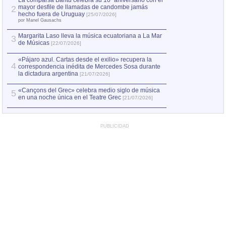
La comparsa Bantú celebra su 10º aniversario con el
mayor desfile de llamadas de candombe jamás
2
Capturan en Chile
2
hecho fuera de Uruguay
[25/07/2026]
el asesinato de Ví
por Manel Gausachs
Margarita Laso lleva la música ecuatoriana a La Mar
3
de Músicas
[22/07/2026]
«Pájaro azul. Cartas desde el exilio» recupera la
4
correspondencia inédita de Mercedes Sosa durante
la dictadura argentina
[21/07/2026]
«Cançons del Grec» celebra medio siglo de música
5
en una noche única en el Teatre Grec
[21/07/2026]
PUBLICIDAD