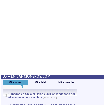
LO + EN CANCIONEROS.COM
Más nuevo
Más leído
Más votado
Capturan en Chile al último exmilitar condenado por
La comparsa Bantú
1
el asesinato de Víctor Jara
mayor desfile de
1
[27/07/2026]
hecho fuera de U
por Manel Gausachs