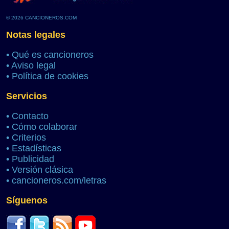
© 2026 CANCIONEROS.COM
Notas legales
•
Qué es cancioneros
•
Aviso legal
•
Política de cookies
Servicios
•
Contacto
•
Cómo colaborar
•
Criterios
•
Estadísticas
•
Publicidad
•
Versión clásica
•
cancioneros.com/letras
Síguenos