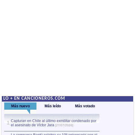
LO + EN CANCIONEROS.COM
Más nuevo
Más leído
Más votado
Capturan en Chile al último exmilitar condenado por
La comparsa Bantú
1
el asesinato de Víctor Jara
mayor desfile de
1
[27/07/2026]
hecho fuera de U
por Manel Gausachs