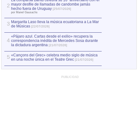
La comparsa Bantú celebra su 10º aniversario con el
mayor desfile de llamadas de candombe jamás
2
Capturan en Chile
2
hecho fuera de Uruguay
[25/07/2026]
el asesinato de Ví
por Manel Gausachs
Margarita Laso lleva la música ecuatoriana a La Mar
3
de Músicas
[22/07/2026]
«Pájaro azul. Cartas desde el exilio» recupera la
4
correspondencia inédita de Mercedes Sosa durante
la dictadura argentina
[21/07/2026]
«Cançons del Grec» celebra medio siglo de música
5
en una noche única en el Teatre Grec
[21/07/2026]
PUBLICIDAD