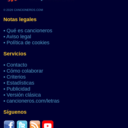
© 2026 CANCIONEROS.COM
Notas legales
•
Qué es cancioneros
•
Aviso legal
•
Política de cookies
Servicios
•
Contacto
•
Cómo colaborar
•
Criterios
•
Estadísticas
•
Publicidad
•
Versión clásica
•
cancioneros.com/letras
Síguenos