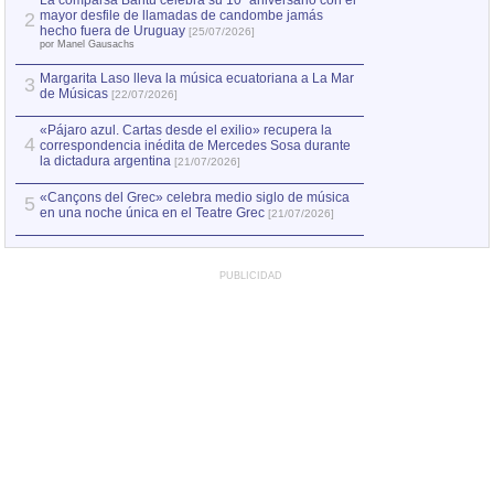
La comparsa Bantú celebra su 10º aniversario con el
mayor desfile de llamadas de candombe jamás
2
hecho fuera de Uruguay
[25/07/2026]
por Manel Gausachs
Margarita Laso lleva la música ecuatoriana a La Mar
3
de Músicas
[22/07/2026]
«Pájaro azul. Cartas desde el exilio» recupera la
4
correspondencia inédita de Mercedes Sosa durante
la dictadura argentina
[21/07/2026]
«Cançons del Grec» celebra medio siglo de música
5
en una noche única en el Teatre Grec
[21/07/2026]
PUBLICIDAD