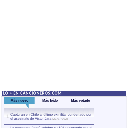
LO + EN CANCIONEROS.COM
Más nuevo
Más leído
Más votado
Capturan en Chile al último exmilitar condenado por
Capturan en Chile
1
1
el asesinato de Víctor Jara
el asesinato de Ví
[27/07/2026]