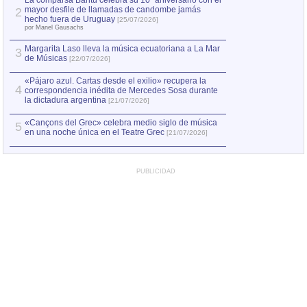
La comparsa Bantú celebra su 10º aniversario con el
mayor desfile de llamadas de candombe jamás
2
Capturan en Chile
2
hecho fuera de Uruguay
[25/07/2026]
el asesinato de Ví
por Manel Gausachs
Margarita Laso lleva la música ecuatoriana a La Mar
3
de Músicas
[22/07/2026]
«Pájaro azul. Cartas desde el exilio» recupera la
4
correspondencia inédita de Mercedes Sosa durante
la dictadura argentina
[21/07/2026]
«Cançons del Grec» celebra medio siglo de música
5
en una noche única en el Teatre Grec
[21/07/2026]
PUBLICIDAD