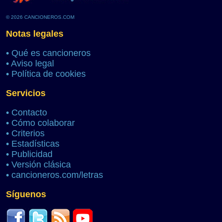
© 2026 CANCIONEROS.COM
Notas legales
•
Qué es cancioneros
•
Aviso legal
•
Política de cookies
Servicios
•
Contacto
•
Cómo colaborar
•
Criterios
•
Estadísticas
•
Publicidad
•
Versión clásica
•
cancioneros.com/letras
Síguenos