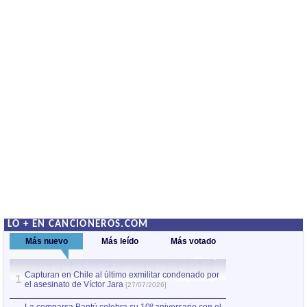
LO + EN CANCIONEROS.COM
Más nuevo
Más leído
Más votado
Capturan en Chile al último exmilitar condenado por
La comparsa Bantú
1
el asesinato de Víctor Jara
mayor desfile de
1
[27/07/2026]
hecho fuera de U
por Manel Gausachs