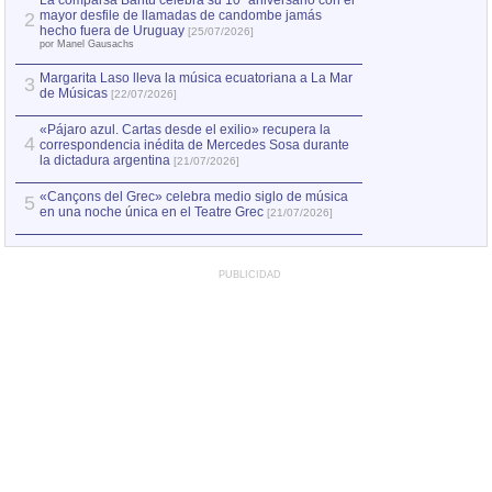
La comparsa Bantú celebra su 10º aniversario con el
mayor desfile de llamadas de candombe jamás
2
Capturan en Chile
2
hecho fuera de Uruguay
[25/07/2026]
el asesinato de Ví
por Manel Gausachs
Margarita Laso lleva la música ecuatoriana a La Mar
3
de Músicas
[22/07/2026]
«Pájaro azul. Cartas desde el exilio» recupera la
4
correspondencia inédita de Mercedes Sosa durante
la dictadura argentina
[21/07/2026]
«Cançons del Grec» celebra medio siglo de música
5
en una noche única en el Teatre Grec
[21/07/2026]
PUBLICIDAD