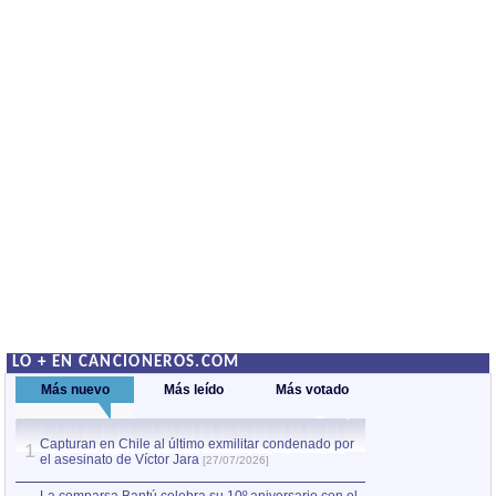
LO + EN CANCIONEROS.COM
Más nuevo
Más leído
Más votado
Capturan en Chile al último exmilitar condenado por
La comparsa Bantú
1
el asesinato de Víctor Jara
mayor desfile de
1
[27/07/2026]
hecho fuera de U
por Manel Gausachs