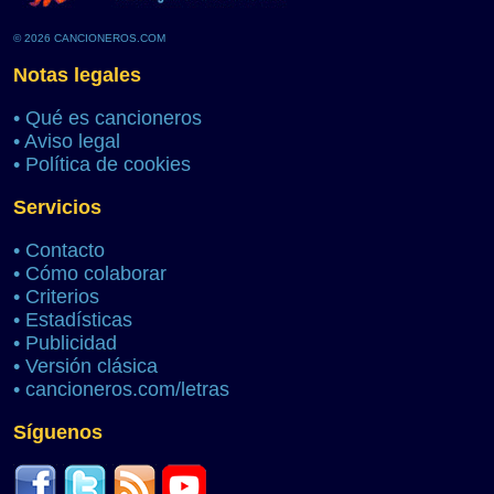
© 2026 CANCIONEROS.COM
Notas legales
•
Qué es cancioneros
•
Aviso legal
•
Política de cookies
Servicios
•
Contacto
•
Cómo colaborar
•
Criterios
•
Estadísticas
•
Publicidad
•
Versión clásica
•
cancioneros.com/letras
Síguenos