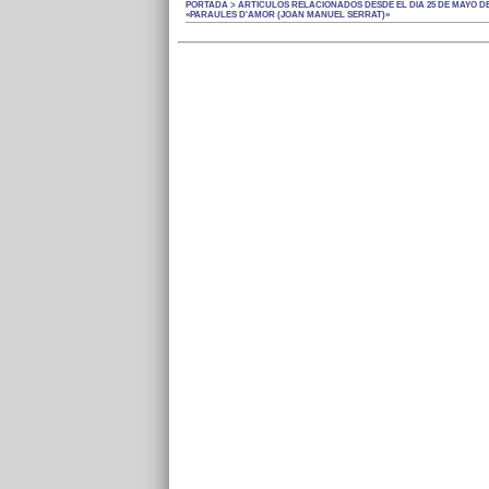
PORTADA > ARTÍCULOS RELACIONADOS DESDE EL DÍA 25 DE MAYO DE
«PARAULES D'AMOR (JOAN MANUEL SERRAT)»