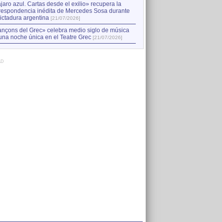
jaro azul. Cartas desde el exilio» recupera la
respondencia inédita de Mercedes Sosa durante
dictadura argentina
[21/07/2026]
nçons del Grec» celebra medio siglo de música
una noche única en el Teatre Grec
[21/07/2026]
AD