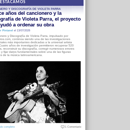
DESTACAMOS
NERO Y DISCOGRAFÍA DE VIOLETA PARRA
e años del cancionero y la
grafía de Violeta Parra, el proyecto
yudó a ordenar su obra
r Pintanel
el 13/07/2026
nero y Discografía de Violeta Parra, impulsado por
ros.com, continúa siendo una de las investigaciones
ales más importantes dedicadas a la universal artista
Cuatro años de investigación permitieron recuperar 520
, reconstruir su discografía, corregir numerosos errores
s y fijar datos fundamentales sobre una de las figuras
es de la música latinoamericana.
ulo completo
1 Comentario