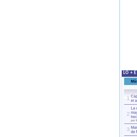
LO + 
Má
Cap
1
el 
La 
may
2
hec
por 
Mar
3
de 