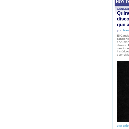
HOY 
CANCIO
Quinc
disco
que a
por
Xavie
El Cancio
cancione
document
chilena. 
canciones
histórico
esencial
Leer artíc