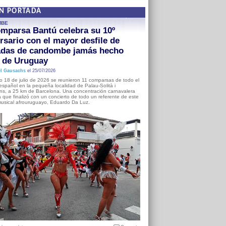
EN PORTADA
MBE
mparsa Bantú celebra su 10º
rsario con el mayor desfile de
adas de candombe jamás hecho
a de Uruguay
l Gausachs
el 25/07/2026
o 18 de julio de 2026 se reunieron 11 comparsas de todo el
o español en la pequeña localidad de Palau-Solità i
s, a 25 km de Barcelona. Una concentración carnavalera
 que finalizó con un concierto de todo un referente de este
usical afrouruguayo, Eduardo Da Luz.