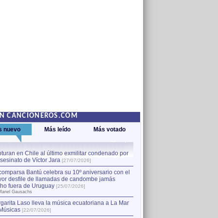
EN CANCIONEROS.COM
s nuevo
Más leído
Más votado
turan en Chile al último exmilitar condenado por
La comparsa Bantú celebra s
asesinato de Víctor Jara
mayor desfile de llamadas
1
[27/07/2026]
hecho fuera de Uruguay
[25
comparsa Bantú celebra su 10º aniversario con el
por Manel Gausachs
or desfile de llamadas de candombe jamás
Capturan en Chile al último
2
ho fuera de Uruguay
[25/07/2026]
el asesinato de Víctor Jara
[
Manel Gausachs
garita Laso lleva la música ecuatoriana a La Mar
Músicas
[22/07/2026]