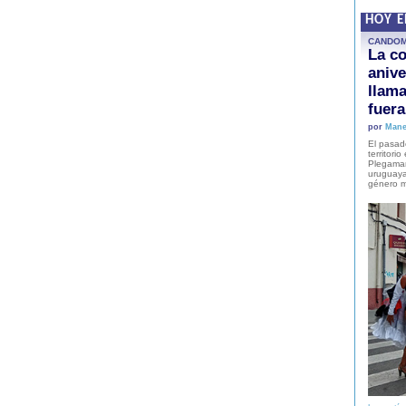
HOY 
CANDO
La co
anive
llam
fuer
por
Mane
El pasad
territori
Plegaman
uruguaya
género m