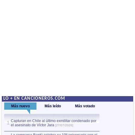
LO + EN CANCIONEROS.COM
Más nuevo
Más leído
Más votado
Capturan en Chile al último exmilitar condenado por
La comparsa Bantú
1
el asesinato de Víctor Jara
mayor desfile de
1
[27/07/2026]
hecho fuera de U
por Manel Gausachs