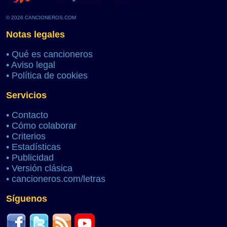
© 2026 CANCIONEROS.COM
Notas legales
•
Qué es cancioneros
•
Aviso legal
•
Política de cookies
Servicios
•
Contacto
•
Cómo colaborar
•
Criterios
•
Estadísticas
•
Publicidad
•
Versión clásica
•
cancioneros.com/letras
Síguenos