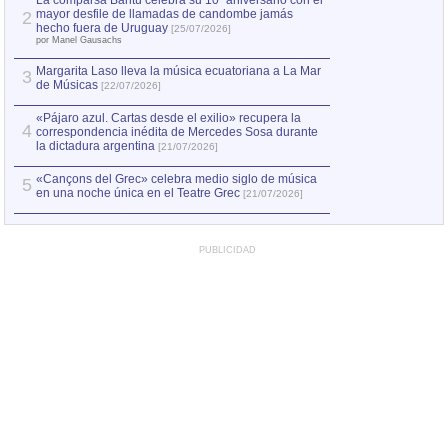
La comparsa Bantú celebra su 10º aniversario con el
mayor desfile de llamadas de candombe jamás
2
Capturan en Chile
2
hecho fuera de Uruguay
[25/07/2026]
el asesinato de Ví
por Manel Gausachs
Margarita Laso lleva la música ecuatoriana a La Mar
3
de Músicas
[22/07/2026]
«Pájaro azul. Cartas desde el exilio» recupera la
4
correspondencia inédita de Mercedes Sosa durante
la dictadura argentina
[21/07/2026]
«Cançons del Grec» celebra medio siglo de música
5
en una noche única en el Teatre Grec
[21/07/2026]
PUBLICIDAD