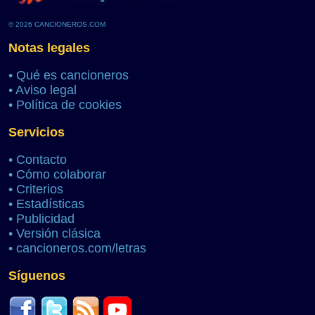
© 2026 CANCIONEROS.COM
Notas legales
•
Qué es cancioneros
•
Aviso legal
•
Política de cookies
Servicios
•
Contacto
•
Cómo colaborar
•
Criterios
•
Estadísticas
•
Publicidad
•
Versión clásica
•
cancioneros.com/letras
Síguenos