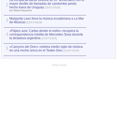
La comparsa Bantú celebra su 10º aniversario con el
mayor desfile de llamadas de candombe jamás
2
Capturan en Chile
2
hecho fuera de Uruguay
[25/07/2026]
el asesinato de Ví
por Manel Gausachs
Margarita Laso lleva la música ecuatoriana a La Mar
Margarita Laso ll
3
3
de Músicas
de Músicas
[22/07/2026]
[22/07
«Pájaro azul. Cartas desde el exilio» recupera la
4
correspondencia inédita de Mercedes Sosa durante
la dictadura argentina
[21/07/2026]
«Cançons del Grec» celebra medio siglo de música
5
en una noche única en el Teatre Grec
[21/07/2026]
PUBLICIDAD