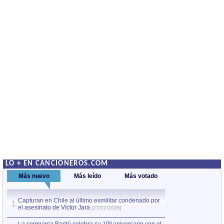
LO + EN CANCIONEROS.COM
Más nuevo
Más leído
Más votado
Capturan en Chile al último exmilitar condenado por
La comparsa Bantú
1
el asesinato de Víctor Jara
mayor desfile de
1
[27/07/2026]
hecho fuera de U
por Manel Gausachs