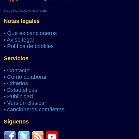
© 2026 CANCIONEROS.COM
Notas legales
•
Qué es cancioneros
•
Aviso legal
•
Política de cookies
Servicios
•
Contacto
•
Cómo colaborar
•
Criterios
•
Estadísticas
•
Publicidad
•
Versión clásica
•
cancioneros.com/letras
Síguenos