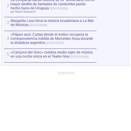
La comparsa Bantú celebra su 10º aniversario con el
mayor desfile de llamadas de candombe jamás
2
Capturan en Chile
2
hecho fuera de Uruguay
[25/07/2026]
el asesinato de Ví
por Manel Gausachs
Margarita Laso lleva la música ecuatoriana a La Mar
3
de Músicas
[22/07/2026]
«Pájaro azul. Cartas desde el exilio» recupera la
4
correspondencia inédita de Mercedes Sosa durante
la dictadura argentina
[21/07/2026]
«Cançons del Grec» celebra medio siglo de música
5
en una noche única en el Teatre Grec
[21/07/2026]
PUBLICIDAD