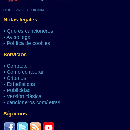
© 2026 CANCIONEROS.COM
Notas legales
•
Qué es cancioneros
•
Aviso legal
•
Política de cookies
Servicios
•
Contacto
•
Cómo colaborar
•
Criterios
•
Estadísticas
•
Publicidad
•
Versión clásica
•
cancioneros.com/letras
Síguenos