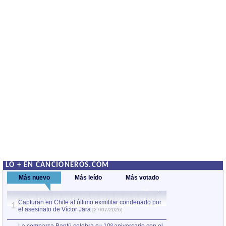
LO + EN CANCIONEROS.COM
Más nuevo
Más leído
Más votado
Capturan en Chile al último exmilitar condenado por
La comparsa Bantú
1
el asesinato de Víctor Jara
mayor desfile de
1
[27/07/2026]
hecho fuera de U
por Manel Gausachs