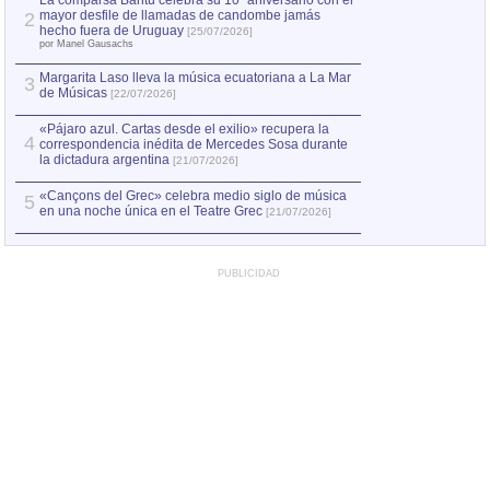
La comparsa Bantú celebra su 10º aniversario con el
mayor desfile de llamadas de candombe jamás
2
Capturan en Chile
2
hecho fuera de Uruguay
[25/07/2026]
el asesinato de Ví
por Manel Gausachs
Margarita Laso lleva la música ecuatoriana a La Mar
Margarita Laso ll
3
3
de Músicas
de Músicas
[22/07/2026]
[22/07
«Pájaro azul. Cartas desde el exilio» recupera la
4
correspondencia inédita de Mercedes Sosa durante
la dictadura argentina
[21/07/2026]
«Cançons del Grec» celebra medio siglo de música
5
en una noche única en el Teatre Grec
[21/07/2026]
PUBLICIDAD