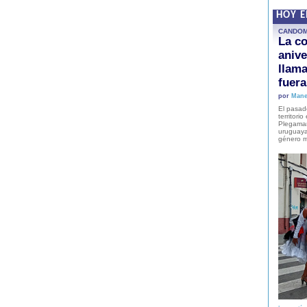
HOY 
CANDO
La co
anive
llam
fuer
por
Mane
El pasad
territori
Plegaman
uruguaya
género m