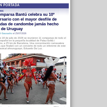
EN PORTADA
MBE
mparsa Bantú celebra su 10º
rsario con el mayor desfile de
adas de candombe jamás hecho
a de Uruguay
l Gausachs
el 25/07/2026
o 18 de julio de 2026 se reunieron 11 comparsas de todo el
o español en la pequeña localidad de Palau-Solità i
s, a 25 km de Barcelona. Una concentración carnavalera
 que finalizó con un concierto de todo un referente de este
usical afrouruguayo, Eduardo Da Luz.