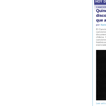
HOY 
CANCIO
Quinc
disco
que a
por
Xavie
El Cancio
cancione
document
chilena. 
canciones
histórico
esencial
Leer artíc