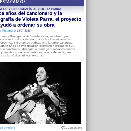
DESTACAMOS
NERO Y DISCOGRAFÍA DE VIOLETA PARRA
e años del cancionero y la
grafía de Violeta Parra, el proyecto
yudó a ordenar su obra
r Pintanel
el 13/07/2026
nero y Discografía de Violeta Parra, impulsado por
ros.com, continúa siendo una de las investigaciones
ales más importantes dedicadas a la universal artista
Cuatro años de investigación permitieron recuperar 520
, reconstruir su discografía, corregir numerosos errores
s y fijar datos fundamentales sobre una de las figuras
es de la música latinoamericana.
ulo completo
1 Comentario