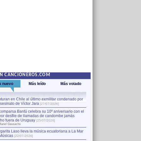
EN CANCIONEROS.COM
s nuevo
Más leído
Más votado
turan en Chile al último exmilitar condenado por
La comparsa Bantú celebra s
asesinato de Víctor Jara
mayor desfile de llamadas
1
[27/07/2026]
hecho fuera de Uruguay
[25
comparsa Bantú celebra su 10º aniversario con el
por Manel Gausachs
or desfile de llamadas de candombe jamás
Capturan en Chile al último
2
ho fuera de Uruguay
[25/07/2026]
el asesinato de Víctor Jara
[
Manel Gausachs
garita Laso lleva la música ecuatoriana a La Mar
Músicas
[22/07/2026]