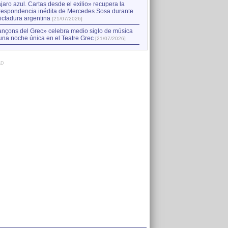
jaro azul. Cartas desde el exilio» recupera la
respondencia inédita de Mercedes Sosa durante
dictadura argentina
[21/07/2026]
nçons del Grec» celebra medio siglo de música
una noche única en el Teatre Grec
[21/07/2026]
AD