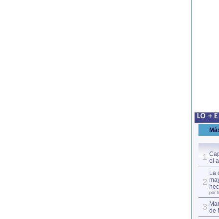
LO + 
Má
Cap
1
el 
La 
may
2
hec
por 
Mar
3
de 