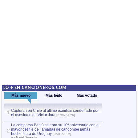
LO + EN CANCIONEROS.COM
Más nuevo
Más leído
Más votado
Capturan en Chile al último exmilitar condenado por
La comparsa Bantú
1
el asesinato de Víctor Jara
mayor desfile de
1
[27/07/2026]
hecho fuera de U
por Manel Gausachs
La comparsa Bantú celebra su 10º aniversario con el
mayor desfile de llamadas de candombe jamás
2
Capturan en Chile
2
hecho fuera de Uruguay
[25/07/2026]
el asesinato de Ví
por Manel Gausachs