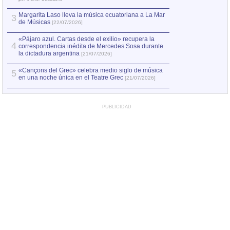
Margarita Laso lleva la música ecuatoriana a La Mar
3
de Músicas
[22/07/2026]
«Pájaro azul. Cartas desde el exilio» recupera la
4
correspondencia inédita de Mercedes Sosa durante
la dictadura argentina
[21/07/2026]
«Cançons del Grec» celebra medio siglo de música
5
en una noche única en el Teatre Grec
[21/07/2026]
PUBLICIDAD