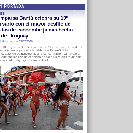
EN PORTADA
MBE
mparsa Bantú celebra su 10º
rsario con el mayor desfile de
adas de candombe jamás hecho
a de Uruguay
l Gausachs
el 25/07/2026
o 18 de julio de 2026 se reunieron 11 comparsas de todo el
o español en la pequeña localidad de Palau-Solità i
s, a 25 km de Barcelona. Una concentración carnavalera
 que finalizó con un concierto de todo un referente de este
usical afrouruguayo, Eduardo Da Luz.