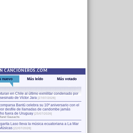
EN CANCIONEROS.COM
s nuevo
Más leído
Más votado
turan en Chile al último exmilitar condenado por
La comparsa Bantú celebra s
asesinato de Víctor Jara
mayor desfile de llamadas
1
[27/07/2026]
hecho fuera de Uruguay
[25
comparsa Bantú celebra su 10º aniversario con el
por Manel Gausachs
or desfile de llamadas de candombe jamás
Capturan en Chile al último
2
ho fuera de Uruguay
[25/07/2026]
el asesinato de Víctor Jara
[
Manel Gausachs
garita Laso lleva la música ecuatoriana a La Mar
Músicas
[22/07/2026]