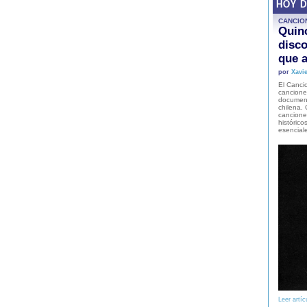
HOY 
CANCIO
Quinc
disco
que a
por
Xavie
El Cancio
cancione
document
chilena. 
canciones
histórico
esencial
Leer artíc