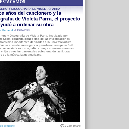
DESTACAMOS
NERO Y DISCOGRAFÍA DE VIOLETA PARRA
e años del cancionero y la
grafía de Violeta Parra, el proyecto
yudó a ordenar su obra
r Pintanel
el 13/07/2026
nero y Discografía de Violeta Parra, impulsado por
ros.com, continúa siendo una de las investigaciones
ales más importantes dedicadas a la universal artista
Cuatro años de investigación permitieron recuperar 520
, reconstruir su discografía, corregir numerosos errores
s y fijar datos fundamentales sobre una de las figuras
es de la música latinoamericana.
ulo completo
1 Comentario