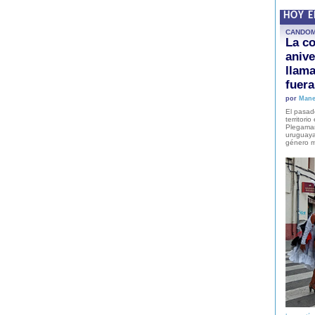
HOY 
CANDO
La co
anive
llam
fuer
por
Mane
El pasad
territori
Plegaman
uruguaya
género m