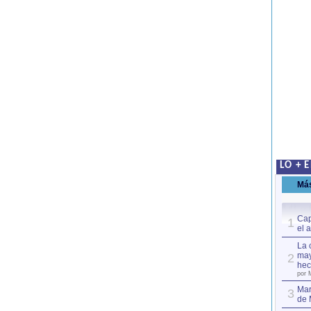
LO + 
Má
Cap
1
el 
La 
may
2
hec
por 
Mar
3
de 