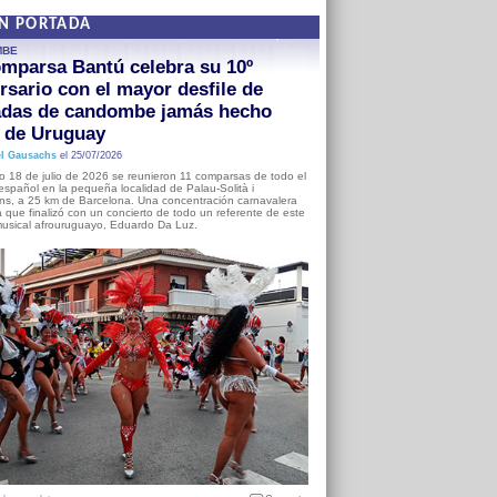
EN PORTADA
MBE
mparsa Bantú celebra su 10º
rsario con el mayor desfile de
adas de candombe jamás hecho
a de Uruguay
l Gausachs
el 25/07/2026
o 18 de julio de 2026 se reunieron 11 comparsas de todo el
o español en la pequeña localidad de Palau-Solità i
s, a 25 km de Barcelona. Una concentración carnavalera
 que finalizó con un concierto de todo un referente de este
usical afrouruguayo, Eduardo Da Luz.