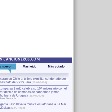
EN CANCIONEROS.COM
s nuevo
Más leído
Más votado
turan en Chile al último exmilitar condenado por
La comparsa Bantú celebra s
asesinato de Víctor Jara
mayor desfile de llamadas
1
[27/07/2026]
hecho fuera de Uruguay
[25
comparsa Bantú celebra su 10º aniversario con el
por Manel Gausachs
or desfile de llamadas de candombe jamás
Capturan en Chile al último
2
ho fuera de Uruguay
[25/07/2026]
el asesinato de Víctor Jara
[
Manel Gausachs
garita Laso lleva la música ecuatoriana a La Mar
Músicas
[22/07/2026]