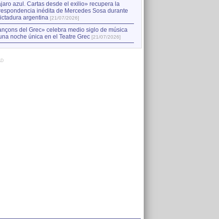
jaro azul. Cartas desde el exilio» recupera la
respondencia inédita de Mercedes Sosa durante
dictadura argentina
[21/07/2026]
nçons del Grec» celebra medio siglo de música
una noche única en el Teatre Grec
[21/07/2026]
AD