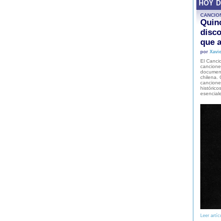
HOY 
CANCIO
Quinc
disco
que a
por
Xavie
El Cancio
cancione
document
chilena. 
canciones
histórico
esencial
Leer artíc