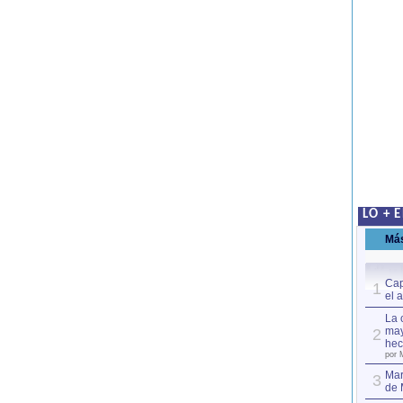
LO + 
Má
Cap
1
el 
La 
may
2
hec
por 
Mar
3
de 