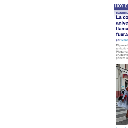
HOY 
CANDO
La co
anive
llam
fuer
por
Mane
El pasad
territori
Plegaman
uruguaya
género m