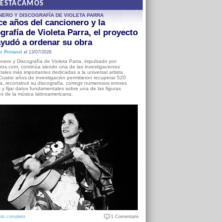
DESTACAMOS
NERO Y DISCOGRAFÍA DE VIOLETA PARRA
e años del cancionero y la
grafía de Violeta Parra, el proyecto
yudó a ordenar su obra
r Pintanel
el 13/07/2026
nero y Discografía de Violeta Parra, impulsado por
ros.com, continúa siendo una de las investigaciones
ales más importantes dedicadas a la universal artista
Cuatro años de investigación permitieron recuperar 520
, reconstruir su discografía, corregir numerosos errores
s y fijar datos fundamentales sobre una de las figuras
es de la música latinoamericana.
ulo completo
1 Comentario