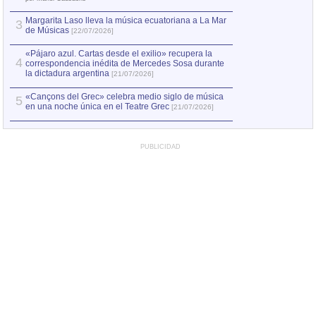
Margarita Laso lleva la música ecuatoriana a La Mar
Margarita Laso ll
3
3
de Músicas
de Músicas
[22/07/2026]
[22/07
«Pájaro azul. Cartas desde el exilio» recupera la
4
correspondencia inédita de Mercedes Sosa durante
la dictadura argentina
[21/07/2026]
«Cançons del Grec» celebra medio siglo de música
5
en una noche única en el Teatre Grec
[21/07/2026]
PUBLICIDAD