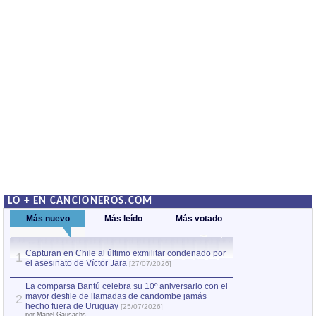
LO + EN CANCIONEROS.COM
Más nuevo
Más leído
Más votado
Capturan en Chile al último exmilitar condenado por
La comparsa Bantú
1
el asesinato de Víctor Jara
mayor desfile de
1
[27/07/2026]
hecho fuera de U
por Manel Gausachs
La comparsa Bantú celebra su 10º aniversario con el
mayor desfile de llamadas de candombe jamás
2
Capturan en Chile
2
hecho fuera de Uruguay
[25/07/2026]
el asesinato de Ví
por Manel Gausachs