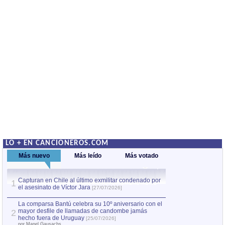
LO + EN CANCIONEROS.COM
Más nuevo
Más leído
Más votado
Capturan en Chile al último exmilitar condenado por
La comparsa Bantú
1
el asesinato de Víctor Jara
mayor desfile de
1
[27/07/2026]
hecho fuera de U
por Manel Gausachs
La comparsa Bantú celebra su 10º aniversario con el
mayor desfile de llamadas de candombe jamás
2
Capturan en Chile
2
hecho fuera de Uruguay
[25/07/2026]
el asesinato de Ví
por Manel Gausachs