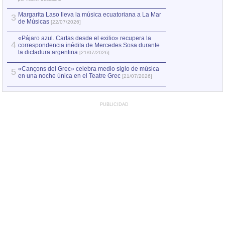
Margarita Laso lleva la música ecuatoriana a La Mar
3
de Músicas
[22/07/2026]
«Pájaro azul. Cartas desde el exilio» recupera la
4
correspondencia inédita de Mercedes Sosa durante
la dictadura argentina
[21/07/2026]
«Cançons del Grec» celebra medio siglo de música
5
en una noche única en el Teatre Grec
[21/07/2026]
PUBLICIDAD