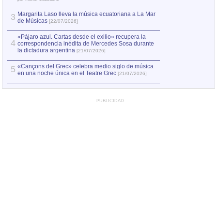
Margarita Laso lleva la música ecuatoriana a La Mar
Margarita Laso ll
3
3
de Músicas
de Músicas
[22/07/2026]
[22/07
«Pájaro azul. Cartas desde el exilio» recupera la
4
correspondencia inédita de Mercedes Sosa durante
la dictadura argentina
[21/07/2026]
«Cançons del Grec» celebra medio siglo de música
5
en una noche única en el Teatre Grec
[21/07/2026]
PUBLICIDAD