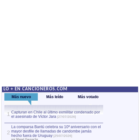
LO + EN CANCIONEROS.COM
Más nuevo
Más leído
Más votado
Capturan en Chile al último exmilitar condenado por
La comparsa Bantú
1
el asesinato de Víctor Jara
mayor desfile de
1
[27/07/2026]
hecho fuera de U
por Manel Gausachs
La comparsa Bantú celebra su 10º aniversario con el
mayor desfile de llamadas de candombe jamás
2
Capturan en Chile
2
hecho fuera de Uruguay
[25/07/2026]
el asesinato de Ví
por Manel Gausachs