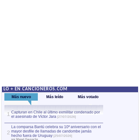
LO + EN CANCIONEROS.COM
Más nuevo
Más leído
Más votado
Capturan en Chile al último exmilitar condenado por
La comparsa Bantú
1
el asesinato de Víctor Jara
mayor desfile de
1
[27/07/2026]
hecho fuera de U
por Manel Gausachs
La comparsa Bantú celebra su 10º aniversario con el
mayor desfile de llamadas de candombe jamás
2
Capturan en Chile
2
hecho fuera de Uruguay
[25/07/2026]
el asesinato de Ví
por Manel Gausachs