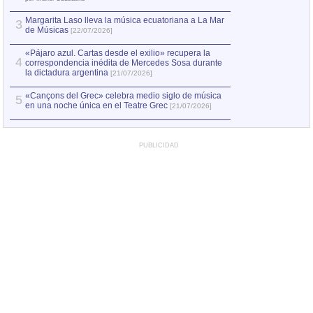
Margarita Laso lleva la música ecuatoriana a La Mar
3
de Músicas
[22/07/2026]
«Pájaro azul. Cartas desde el exilio» recupera la
4
correspondencia inédita de Mercedes Sosa durante
la dictadura argentina
[21/07/2026]
«Cançons del Grec» celebra medio siglo de música
5
en una noche única en el Teatre Grec
[21/07/2026]
PUBLICIDAD