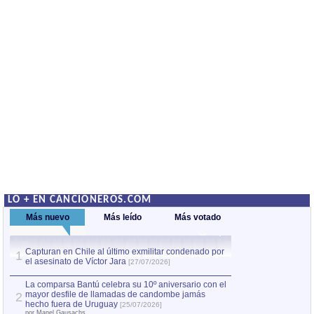
LO + EN CANCIONEROS.COM
Más nuevo
Más leído
Más votado
Capturan en Chile al último exmilitar condenado por
La comparsa Bantú
1
el asesinato de Víctor Jara
mayor desfile de
1
[27/07/2026]
hecho fuera de U
por Manel Gausachs
La comparsa Bantú celebra su 10º aniversario con el
mayor desfile de llamadas de candombe jamás
2
Capturan en Chile
2
hecho fuera de Uruguay
[25/07/2026]
el asesinato de Ví
por Manel Gausachs