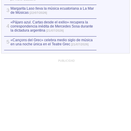
Margarita Laso lleva la música ecuatoriana a La Mar
3
de Músicas
[22/07/2026]
«Pájaro azul. Cartas desde el exilio» recupera la
4
correspondencia inédita de Mercedes Sosa durante
la dictadura argentina
[21/07/2026]
«Cançons del Grec» celebra medio siglo de música
5
en una noche única en el Teatre Grec
[21/07/2026]
PUBLICIDAD