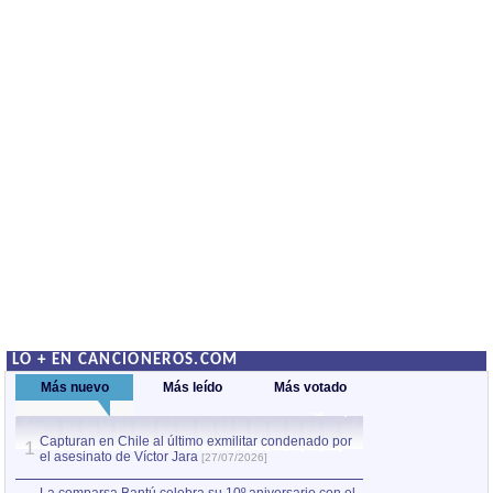
LO + EN CANCIONEROS.COM
Más nuevo
Más leído
Más votado
Capturan en Chile al último exmilitar condenado por
La comparsa Bantú
1
el asesinato de Víctor Jara
mayor desfile de
1
[27/07/2026]
hecho fuera de U
por Manel Gausachs