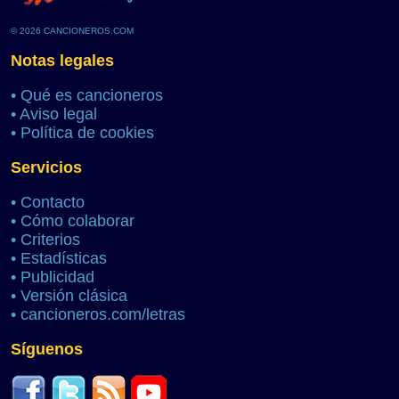
© 2026 CANCIONEROS.COM
Notas legales
•
Qué es cancioneros
•
Aviso legal
•
Política de cookies
Servicios
•
Contacto
•
Cómo colaborar
•
Criterios
•
Estadísticas
•
Publicidad
•
Versión clásica
•
cancioneros.com/letras
Síguenos