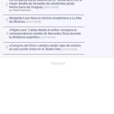
La comparsa Bantú celebra su 10º aniversario con el
mayor desfile de llamadas de candombe jamás
2
Capturan en Chile
2
hecho fuera de Uruguay
[25/07/2026]
el asesinato de Ví
por Manel Gausachs
Margarita Laso lleva la música ecuatoriana a La Mar
Margarita Laso ll
3
3
de Músicas
de Músicas
[22/07/2026]
[22/07
«Pájaro azul. Cartas desde el exilio» recupera la
4
correspondencia inédita de Mercedes Sosa durante
la dictadura argentina
[21/07/2026]
«Cançons del Grec» celebra medio siglo de música
5
en una noche única en el Teatre Grec
[21/07/2026]
PUBLICIDAD