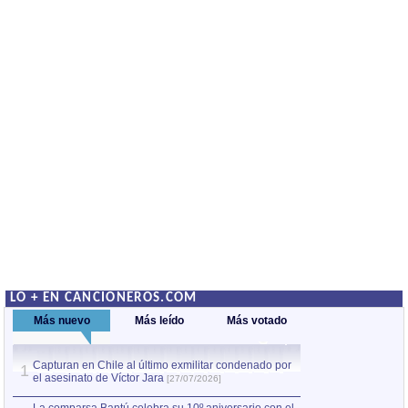
LO + EN CANCIONEROS.COM
Más nuevo
Más leído
Más votado
Capturan en Chile al último exmilitar condenado por
La comparsa Bantú
1
el asesinato de Víctor Jara
mayor desfile de
1
[27/07/2026]
hecho fuera de U
por Manel Gausachs