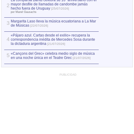
La comparsa Bantú celebra su 10º aniversario con el
mayor desfile de llamadas de candombe jamás
2
Capturan en Chile
2
hecho fuera de Uruguay
[25/07/2026]
el asesinato de Ví
por Manel Gausachs
Margarita Laso lleva la música ecuatoriana a La Mar
3
de Músicas
[22/07/2026]
«Pájaro azul. Cartas desde el exilio» recupera la
4
correspondencia inédita de Mercedes Sosa durante
la dictadura argentina
[21/07/2026]
«Cançons del Grec» celebra medio siglo de música
5
en una noche única en el Teatre Grec
[21/07/2026]
PUBLICIDAD