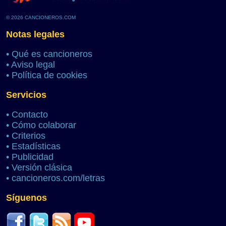
© 2026 CANCIONEROS.COM
Notas legales
•
Qué es cancioneros
•
Aviso legal
•
Política de cookies
Servicios
•
Contacto
•
Cómo colaborar
•
Criterios
•
Estadísticas
•
Publicidad
•
Versión clásica
•
cancioneros.com/letras
Síguenos