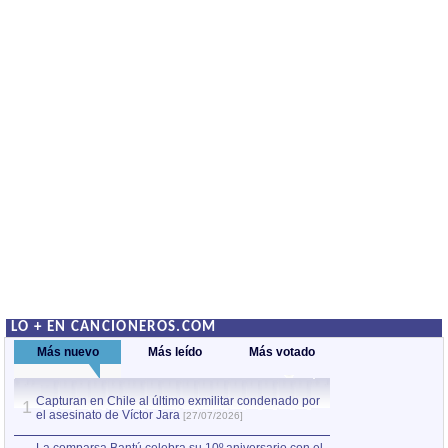
LO + EN CANCIONEROS.COM
Más nuevo
Más leído
Más votado
Capturan en Chile al último exmilitar condenado por
La comparsa Bantú
1
el asesinato de Víctor Jara
mayor desfile de
1
[27/07/2026]
hecho fuera de U
por Manel Gausachs