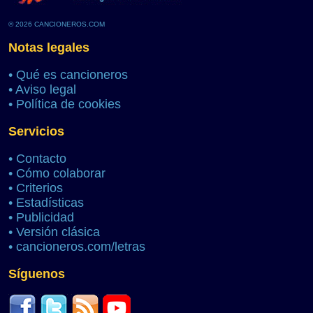
© 2026 CANCIONEROS.COM
Notas legales
•
Qué es cancioneros
•
Aviso legal
•
Política de cookies
Servicios
•
Contacto
•
Cómo colaborar
•
Criterios
•
Estadísticas
•
Publicidad
•
Versión clásica
•
cancioneros.com/letras
Síguenos