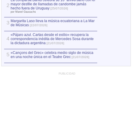
La comparsa Bantú celebra su 10º aniversario con el
mayor desfile de llamadas de candombe jamás
2
Capturan en Chile
2
hecho fuera de Uruguay
[25/07/2026]
el asesinato de Ví
por Manel Gausachs
Margarita Laso lleva la música ecuatoriana a La Mar
3
de Músicas
[22/07/2026]
«Pájaro azul. Cartas desde el exilio» recupera la
4
correspondencia inédita de Mercedes Sosa durante
la dictadura argentina
[21/07/2026]
«Cançons del Grec» celebra medio siglo de música
5
en una noche única en el Teatre Grec
[21/07/2026]
PUBLICIDAD