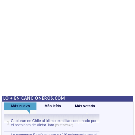
LO + EN CANCIONEROS.COM
Más nuevo
Más leído
Más votado
Capturan en Chile al último exmilitar condenado por
La comparsa Bantú
1
el asesinato de Víctor Jara
mayor desfile de
1
[27/07/2026]
hecho fuera de U
por Manel Gausachs