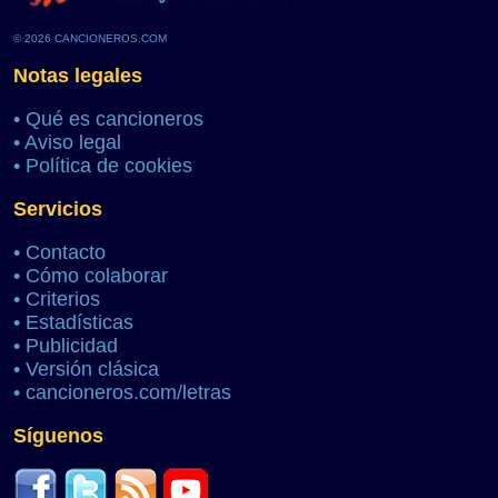
© 2026 CANCIONEROS.COM
Notas legales
•
Qué es cancioneros
•
Aviso legal
•
Política de cookies
Servicios
•
Contacto
•
Cómo colaborar
•
Criterios
•
Estadísticas
•
Publicidad
•
Versión clásica
•
cancioneros.com/letras
Síguenos