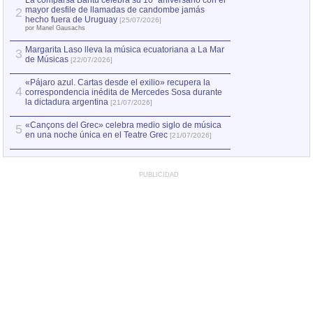
La comparsa Bantú celebra su 10º aniversario con el
mayor desfile de llamadas de candombe jamás
2
Capturan en Chile
2
hecho fuera de Uruguay
[25/07/2026]
el asesinato de Ví
por Manel Gausachs
Margarita Laso lleva la música ecuatoriana a La Mar
3
de Músicas
[22/07/2026]
«Pájaro azul. Cartas desde el exilio» recupera la
4
correspondencia inédita de Mercedes Sosa durante
la dictadura argentina
[21/07/2026]
«Cançons del Grec» celebra medio siglo de música
5
en una noche única en el Teatre Grec
[21/07/2026]
PUBLICIDAD