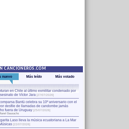
EN CANCIONEROS.COM
s nuevo
Más leído
Más votado
turan en Chile al último exmilitar condenado por
La comparsa Bantú celebra s
asesinato de Víctor Jara
mayor desfile de llamadas
1
[27/07/2026]
hecho fuera de Uruguay
[25
comparsa Bantú celebra su 10º aniversario con el
por Manel Gausachs
or desfile de llamadas de candombe jamás
Capturan en Chile al último
2
ho fuera de Uruguay
[25/07/2026]
el asesinato de Víctor Jara
[
Manel Gausachs
garita Laso lleva la música ecuatoriana a La Mar
Músicas
[22/07/2026]