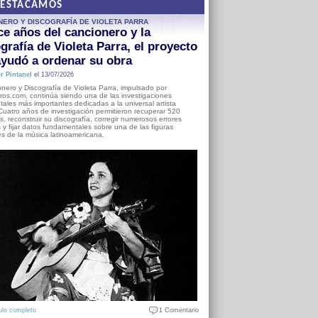
DESTACAMOS
NERO Y DISCOGRAFÍA DE VIOLETA PARRA
e años del cancionero y la
grafía de Violeta Parra, el proyecto
yudó a ordenar su obra
r Pintanel
el 13/07/2026
nero y Discografía de Violeta Parra, impulsado por
ros.com, continúa siendo una de las investigaciones
ales más importantes dedicadas a la universal artista
Cuatro años de investigación permitieron recuperar 520
, reconstruir su discografía, corregir numerosos errores
s y fijar datos fundamentales sobre una de las figuras
es de la música latinoamericana.
ulo completo
1 Comentario