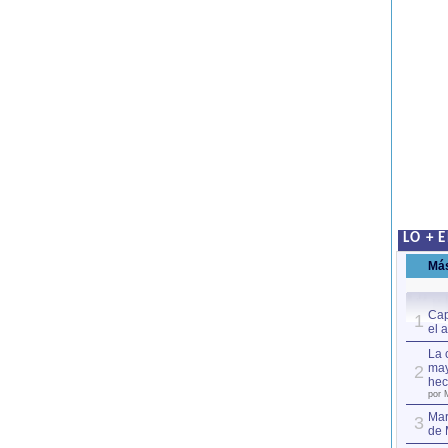
LO + 
Má
Cap
1
el 
La 
may
2
hec
por 
Mar
3
de 