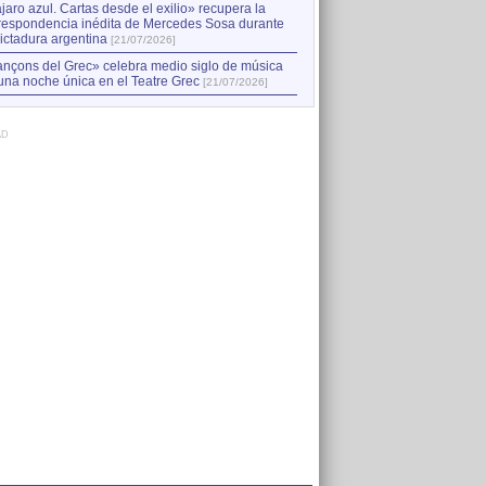
jaro azul. Cartas desde el exilio» recupera la
respondencia inédita de Mercedes Sosa durante
dictadura argentina
[21/07/2026]
nçons del Grec» celebra medio siglo de música
una noche única en el Teatre Grec
[21/07/2026]
AD