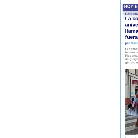
HOY 
CANDO
La co
anive
llam
fuer
por
Mane
El pasad
territori
Plegaman
uruguaya
género m