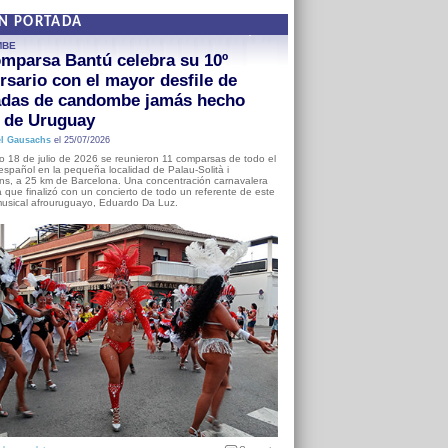
EN PORTADA
MBE
mparsa Bantú celebra su 10º
rsario con el mayor desfile de
adas de candombe jamás hecho
a de Uruguay
l Gausachs
el 25/07/2026
o 18 de julio de 2026 se reunieron 11 comparsas de todo el
o español en la pequeña localidad de Palau-Solità i
s, a 25 km de Barcelona. Una concentración carnavalera
 que finalizó con un concierto de todo un referente de este
usical afrouruguayo, Eduardo Da Luz.