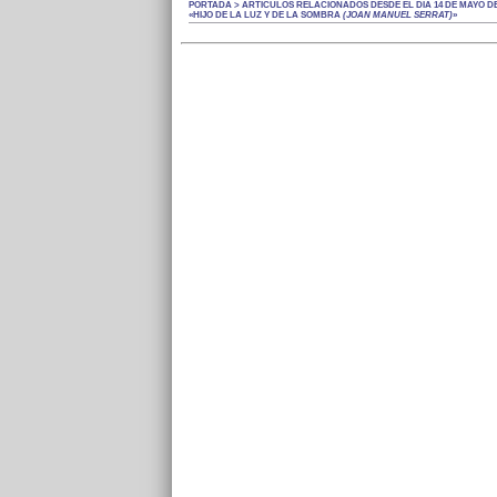
PORTADA > ARTÍCULOS RELACIONADOS DESDE EL DÍA 14 DE MAYO DE 
«HIJO DE LA LUZ Y DE LA SOMBRA
(JOAN MANUEL SERRAT)
»