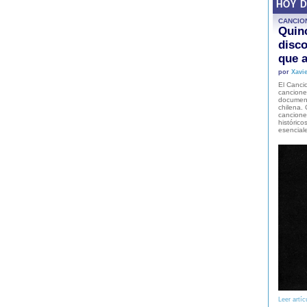
HOY 
CANCIO
Quinc
disco
que a
por
Xavie
El Cancio
cancione
document
chilena. 
canciones
histórico
esencial
Leer artíc