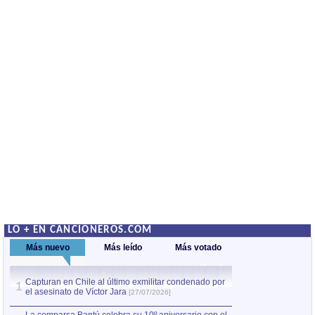
LO + EN CANCIONEROS.COM
Más nuevo
Más leído
Más votado
Capturan en Chile al último exmilitar condenado por
La comparsa Bantú
1
el asesinato de Víctor Jara
mayor desfile de
1
[27/07/2026]
hecho fuera de U
por Manel Gausachs