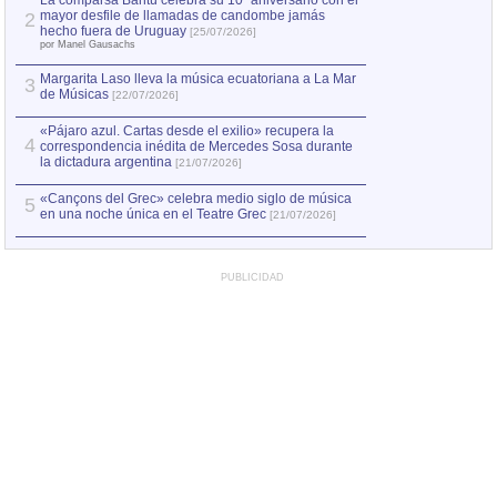
La comparsa Bantú celebra su 10º aniversario con el
mayor desfile de llamadas de candombe jamás
2
Capturan en Chile
2
hecho fuera de Uruguay
[25/07/2026]
el asesinato de Ví
por Manel Gausachs
Margarita Laso lleva la música ecuatoriana a La Mar
3
de Músicas
[22/07/2026]
«Pájaro azul. Cartas desde el exilio» recupera la
4
correspondencia inédita de Mercedes Sosa durante
la dictadura argentina
[21/07/2026]
«Cançons del Grec» celebra medio siglo de música
5
en una noche única en el Teatre Grec
[21/07/2026]
PUBLICIDAD