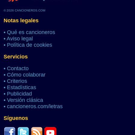
© 2026 CANCIONEROS.COM
Notas legales
•
Qué es cancioneros
•
Aviso legal
•
Política de cookies
Servicios
•
Contacto
•
Cómo colaborar
•
Criterios
•
Estadísticas
•
Publicidad
•
Versión clásica
•
cancioneros.com/letras
Síguenos