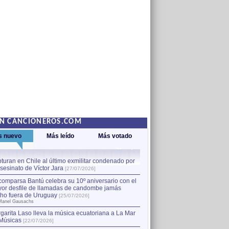
EN CANCIONEROS.COM
s nuevo
Más leído
Más votado
turan en Chile al último exmilitar condenado por
La comparsa Bantú celebra s
asesinato de Víctor Jara
mayor desfile de llamadas
1
[27/07/2026]
hecho fuera de Uruguay
[25
comparsa Bantú celebra su 10º aniversario con el
por Manel Gausachs
or desfile de llamadas de candombe jamás
Capturan en Chile al último
2
ho fuera de Uruguay
[25/07/2026]
el asesinato de Víctor Jara
[
Manel Gausachs
garita Laso lleva la música ecuatoriana a La Mar
Margarita Laso lleva la mús
3
Músicas
de Músicas
[22/07/2026]
[22/07/2026]