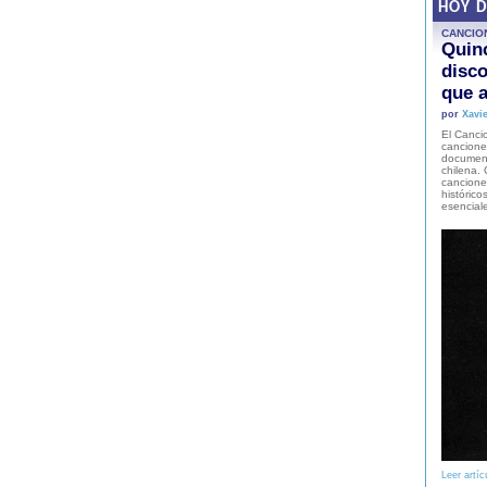
HOY 
CANCIO
Quinc
disco
que a
por
Xavie
El Cancio
cancione
document
chilena. 
canciones
histórico
esencial
Leer artíc