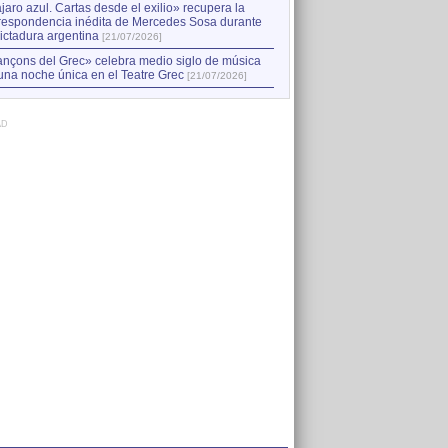
jaro azul. Cartas desde el exilio» recupera la
respondencia inédita de Mercedes Sosa durante
dictadura argentina
[21/07/2026]
nçons del Grec» celebra medio siglo de música
una noche única en el Teatre Grec
[21/07/2026]
AD