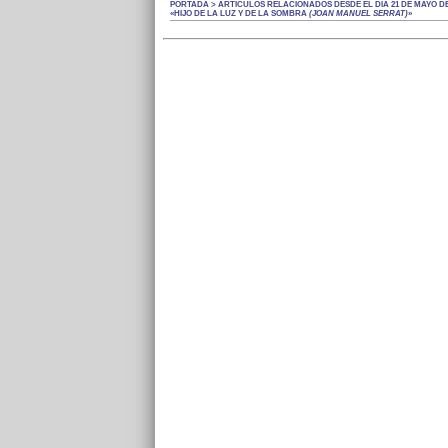
PORTADA > ARTÍCULOS RELACIONADOS DESDE EL DÍA 21 DE MAYO DE 
«HIJO DE LA LUZ Y DE LA SOMBRA
(JOAN MANUEL SERRAT)
»