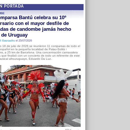
EN PORTADA
MBE
mparsa Bantú celebra su 10º
rsario con el mayor desfile de
adas de candombe jamás hecho
a de Uruguay
l Gausachs
el 25/07/2026
o 18 de julio de 2026 se reunieron 11 comparsas de todo el
o español en la pequeña localidad de Palau-Solità i
s, a 25 km de Barcelona. Una concentración carnavalera
 que finalizó con un concierto de todo un referente de este
usical afrouruguayo, Eduardo Da Luz.