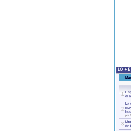
LO + 
Má
Cap
1
el 
La 
may
2
hec
por 
Mar
3
de 