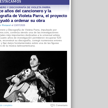
DESTACAMOS
NERO Y DISCOGRAFÍA DE VIOLETA PARRA
e años del cancionero y la
grafía de Violeta Parra, el proyecto
yudó a ordenar su obra
r Pintanel
el 13/07/2026
nero y Discografía de Violeta Parra, impulsado por
ros.com, continúa siendo una de las investigaciones
ales más importantes dedicadas a la universal artista
Cuatro años de investigación permitieron recuperar 520
, reconstruir su discografía, corregir numerosos errores
s y fijar datos fundamentales sobre una de las figuras
es de la música latinoamericana.
ulo completo
1 Comentario