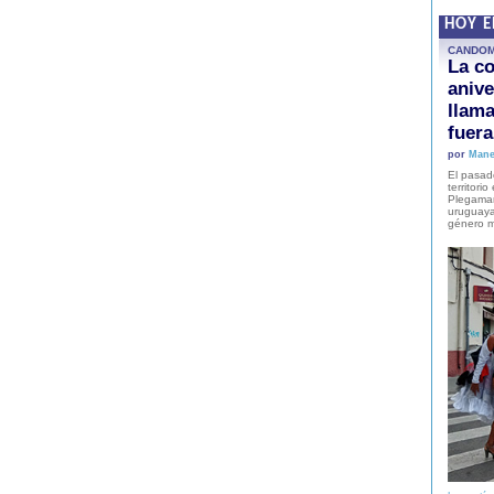
HOY 
CANDO
La co
anive
llam
fuer
por
Mane
El pasad
territori
Plegaman
uruguaya
género m