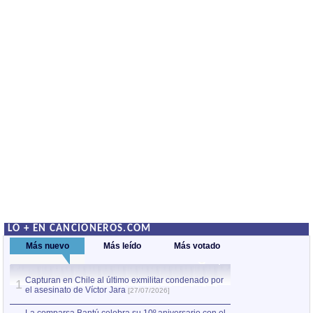
LO + EN CANCIONEROS.COM
Más nuevo
Más leído
Más votado
Capturan en Chile al último exmilitar condenado por
La comparsa Bantú
1
el asesinato de Víctor Jara
mayor desfile de
1
[27/07/2026]
hecho fuera de U
por Manel Gausachs