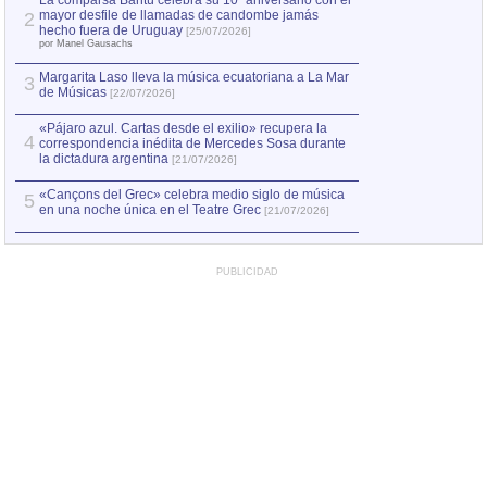
La comparsa Bantú celebra su 10º aniversario con el
mayor desfile de llamadas de candombe jamás
2
Capturan en Chile
2
hecho fuera de Uruguay
[25/07/2026]
el asesinato de Ví
por Manel Gausachs
Margarita Laso lleva la música ecuatoriana a La Mar
3
de Músicas
[22/07/2026]
«Pájaro azul. Cartas desde el exilio» recupera la
4
correspondencia inédita de Mercedes Sosa durante
la dictadura argentina
[21/07/2026]
«Cançons del Grec» celebra medio siglo de música
5
en una noche única en el Teatre Grec
[21/07/2026]
PUBLICIDAD