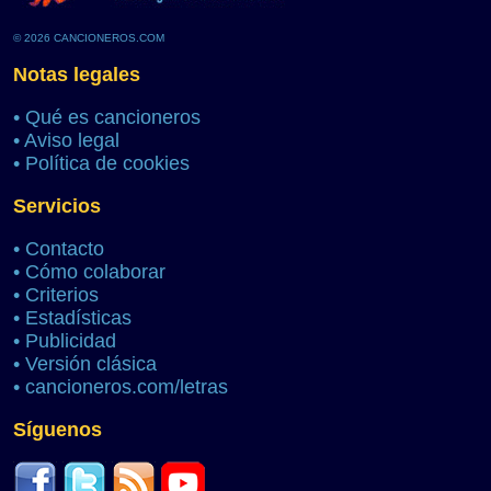
© 2026 CANCIONEROS.COM
Notas legales
•
Qué es cancioneros
•
Aviso legal
•
Política de cookies
Servicios
•
Contacto
•
Cómo colaborar
•
Criterios
•
Estadísticas
•
Publicidad
•
Versión clásica
•
cancioneros.com/letras
Síguenos