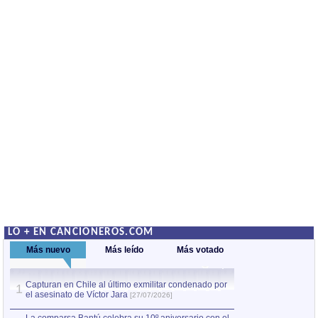
LO + EN CANCIONEROS.COM
Más nuevo
Más leído
Más votado
Capturan en Chile al último exmilitar condenado por
La comparsa Bantú
1
el asesinato de Víctor Jara
mayor desfile de
1
[27/07/2026]
hecho fuera de U
por Manel Gausachs