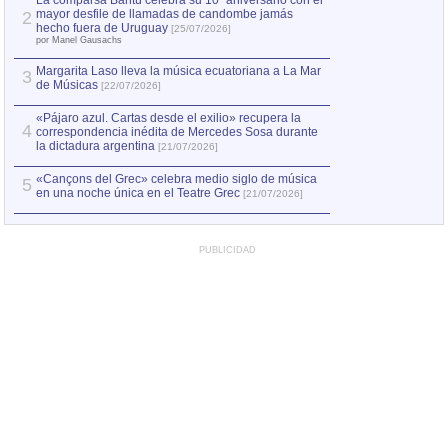
La comparsa Bantú celebra su 10º aniversario con el
mayor desfile de llamadas de candombe jamás
2
Capturan en Chile
2
hecho fuera de Uruguay
[25/07/2026]
el asesinato de Ví
por Manel Gausachs
Margarita Laso lleva la música ecuatoriana a La Mar
3
de Músicas
[22/07/2026]
«Pájaro azul. Cartas desde el exilio» recupera la
4
correspondencia inédita de Mercedes Sosa durante
la dictadura argentina
[21/07/2026]
«Cançons del Grec» celebra medio siglo de música
5
en una noche única en el Teatre Grec
[21/07/2026]
PUBLICIDAD