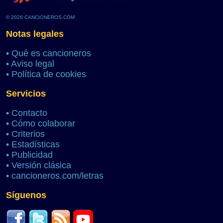
© 2026 CANCIONEROS.COM
Notas legales
•
Qué es cancioneros
•
Aviso legal
•
Política de cookies
Servicios
•
Contacto
•
Cómo colaborar
•
Criterios
•
Estadísticas
•
Publicidad
•
Versión clásica
•
cancioneros.com/letras
Síguenos