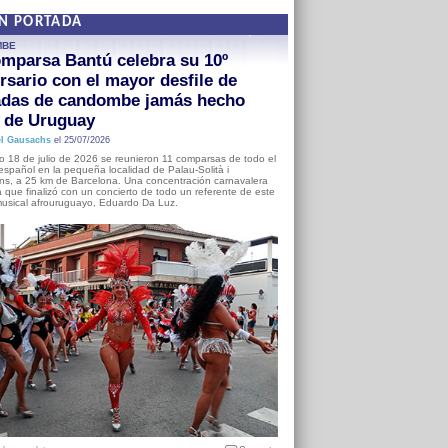
EN PORTADA
MBE
mparsa Bantú celebra su 10º
rsario con el mayor desfile de
adas de candombe jamás hecho
a de Uruguay
l Gausachs
el 25/07/2026
o 18 de julio de 2026 se reunieron 11 comparsas de todo el
o español en la pequeña localidad de Palau-Solità i
s, a 25 km de Barcelona. Una concentración carnavalera
 que finalizó con un concierto de todo un referente de este
usical afrouruguayo, Eduardo Da Luz.