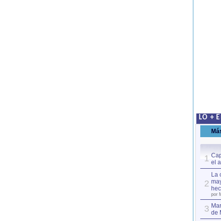
LO + 
Má
Cap
1
el 
La 
may
2
hec
por 
Mar
3
de 