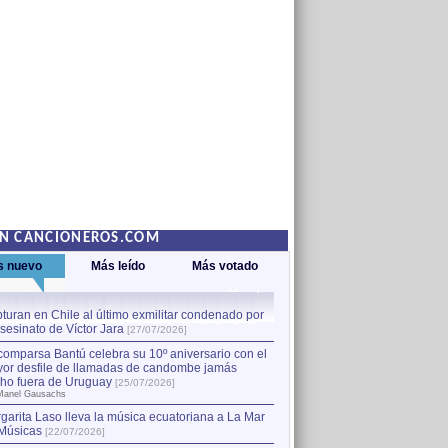
EN CANCIONEROS.COM
s nuevo
Más leído
Más votado
turan en Chile al último exmilitar condenado por
La comparsa Bantú celebra s
asesinato de Víctor Jara
mayor desfile de llamadas
1
[27/07/2026]
hecho fuera de Uruguay
[25
comparsa Bantú celebra su 10º aniversario con el
por Manel Gausachs
or desfile de llamadas de candombe jamás
Capturan en Chile al último
2
ho fuera de Uruguay
[25/07/2026]
el asesinato de Víctor Jara
[
Manel Gausachs
garita Laso lleva la música ecuatoriana a La Mar
Músicas
[22/07/2026]