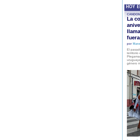
HOY 
CANDO
La co
anive
llam
fuer
por
Mane
El pasad
territori
Plegaman
uruguaya
género m