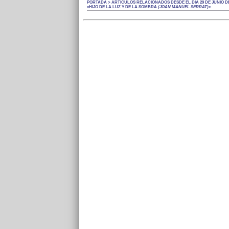
PORTADA > ARTÍCULOS RELACIONADOS DESDE EL DÍA 29 DE JUNIO DE
«HIJO DE LA LUZ Y DE LA SOMBRA
(JOAN MANUEL SERRAT)
»