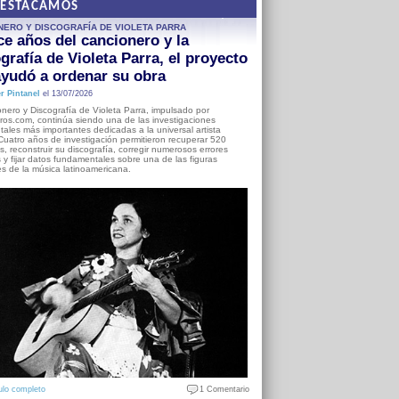
DESTACAMOS
NERO Y DISCOGRAFÍA DE VIOLETA PARRA
e años del cancionero y la
grafía de Violeta Parra, el proyecto
yudó a ordenar su obra
r Pintanel
el 13/07/2026
nero y Discografía de Violeta Parra, impulsado por
ros.com, continúa siendo una de las investigaciones
ales más importantes dedicadas a la universal artista
Cuatro años de investigación permitieron recuperar 520
, reconstruir su discografía, corregir numerosos errores
s y fijar datos fundamentales sobre una de las figuras
es de la música latinoamericana.
ulo completo
1 Comentario