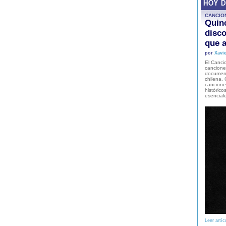
HOY 
CANCIO
Quinc
disco
que a
por
Xavie
El Cancio
cancione
document
chilena. 
canciones
histórico
esencial
Leer artíc