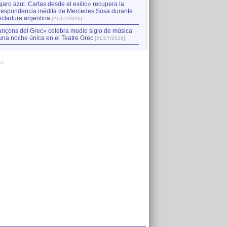
jaro azul. Cartas desde el exilio» recupera la
respondencia inédita de Mercedes Sosa durante
dictadura argentina
[21/07/2026]
nçons del Grec» celebra medio siglo de música
una noche única en el Teatre Grec
[21/07/2026]
AD