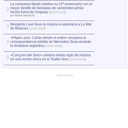
por Manel Gausachs
La comparsa Bantú celebra su 10º aniversario con el
mayor desfile de llamadas de candombe jamás
2
Capturan en Chile
2
hecho fuera de Uruguay
[25/07/2026]
el asesinato de Ví
por Manel Gausachs
Margarita Laso lleva la música ecuatoriana a La Mar
3
de Músicas
[22/07/2026]
«Pájaro azul. Cartas desde el exilio» recupera la
4
correspondencia inédita de Mercedes Sosa durante
la dictadura argentina
[21/07/2026]
«Cançons del Grec» celebra medio siglo de música
5
en una noche única en el Teatre Grec
[21/07/2026]
PUBLICIDAD