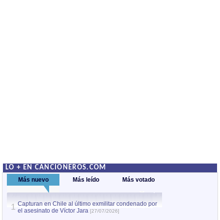
LO + EN CANCIONEROS.COM
Más nuevo
Más leído
Más votado
Capturan en Chile al último exmilitar condenado por
La comparsa Bantú
1
el asesinato de Víctor Jara
mayor desfile de
1
[27/07/2026]
hecho fuera de U