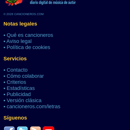
© 2026 CANCIONEROS.COM
Notas legales
•
Qué es cancioneros
•
Aviso legal
•
Política de cookies
Servicios
•
Contacto
•
Cómo colaborar
•
Criterios
•
Estadísticas
•
Publicidad
•
Versión clásica
•
cancioneros.com/letras
Síguenos