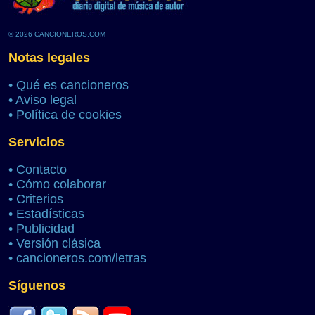
© 2026 CANCIONEROS.COM
Notas legales
•
Qué es cancioneros
•
Aviso legal
•
Política de cookies
Servicios
•
Contacto
•
Cómo colaborar
•
Criterios
•
Estadísticas
•
Publicidad
•
Versión clásica
•
cancioneros.com/letras
Síguenos