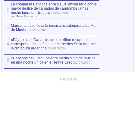
por Manel Gausachs
La comparsa Bantú celebra su 10º aniversario con el
mayor desfile de llamadas de candombe jamás
2
Capturan en Chile
2
hecho fuera de Uruguay
[25/07/2026]
el asesinato de Ví
por Manel Gausachs
Margarita Laso lleva la música ecuatoriana a La Mar
3
de Músicas
[22/07/2026]
«Pájaro azul. Cartas desde el exilio» recupera la
4
correspondencia inédita de Mercedes Sosa durante
la dictadura argentina
[21/07/2026]
«Cançons del Grec» celebra medio siglo de música
5
en una noche única en el Teatre Grec
[21/07/2026]
PUBLICIDAD