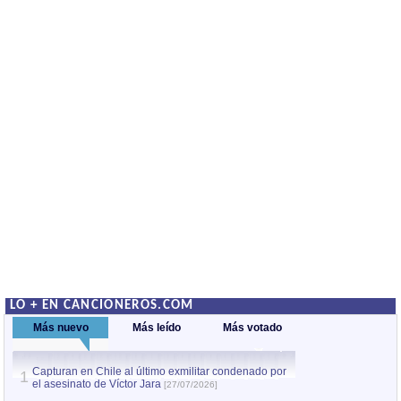
LO + EN CANCIONEROS.COM
Más nuevo
Más leído
Más votado
Capturan en Chile al último exmilitar condenado por
La comparsa Bantú
1
el asesinato de Víctor Jara
mayor desfile de
1
[27/07/2026]
hecho fuera de U