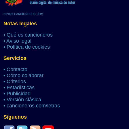
© 2026 CANCIONEROS.COM
Notas legales
•
Qué es cancioneros
•
Aviso legal
•
Política de cookies
Servicios
•
Contacto
•
Cómo colaborar
•
Criterios
•
Estadísticas
•
Publicidad
•
Versión clásica
•
cancioneros.com/letras
Síguenos