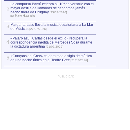
por Manel Gausachs
La comparsa Bantú celebra su 10º aniversario con el
mayor desfile de llamadas de candombe jamás
2
Capturan en Chile
2
hecho fuera de Uruguay
[25/07/2026]
el asesinato de Ví
por Manel Gausachs
Margarita Laso lleva la música ecuatoriana a La Mar
3
de Músicas
[22/07/2026]
«Pájaro azul. Cartas desde el exilio» recupera la
4
correspondencia inédita de Mercedes Sosa durante
la dictadura argentina
[21/07/2026]
«Cançons del Grec» celebra medio siglo de música
5
en una noche única en el Teatre Grec
[21/07/2026]
PUBLICIDAD