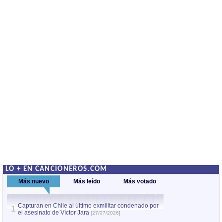
LO + EN CANCIONEROS.COM
Más nuevo
Más leído
Más votado
Capturan en Chile al último exmilitar condenado por
La comparsa Bantú
1
el asesinato de Víctor Jara
mayor desfile de
1
[27/07/2026]
hecho fuera de U