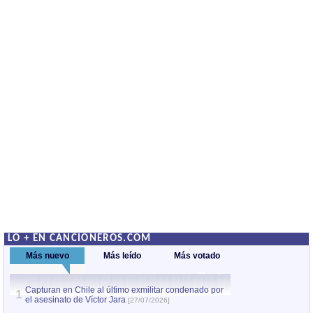
LO + EN CANCIONEROS.COM
Más nuevo
Más leído
Más votado
Capturan en Chile al último exmilitar condenado por
La comparsa Bantú
1
el asesinato de Víctor Jara
mayor desfile de
1
[27/07/2026]
hecho fuera de U