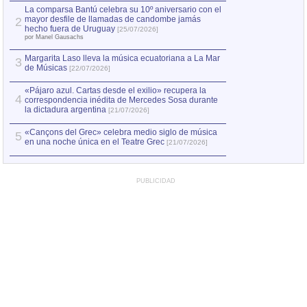
por Manel Gausachs
La comparsa Bantú celebra su 10º aniversario con el
mayor desfile de llamadas de candombe jamás
2
Capturan en Chile
2
hecho fuera de Uruguay
[25/07/2026]
el asesinato de Ví
por Manel Gausachs
Margarita Laso lleva la música ecuatoriana a La Mar
Margarita Laso ll
3
3
de Músicas
de Músicas
[22/07/2026]
[22/07
«Pájaro azul. Cartas desde el exilio» recupera la
4
correspondencia inédita de Mercedes Sosa durante
la dictadura argentina
[21/07/2026]
«Cançons del Grec» celebra medio siglo de música
5
en una noche única en el Teatre Grec
[21/07/2026]
PUBLICIDAD