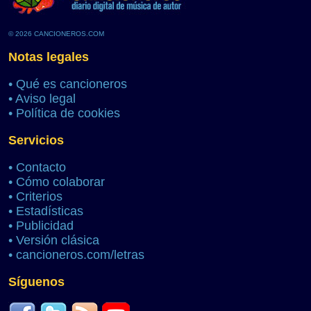
© 2026 CANCIONEROS.COM
Notas legales
•
Qué es cancioneros
•
Aviso legal
•
Política de cookies
Servicios
•
Contacto
•
Cómo colaborar
•
Criterios
•
Estadísticas
•
Publicidad
•
Versión clásica
•
cancioneros.com/letras
Síguenos