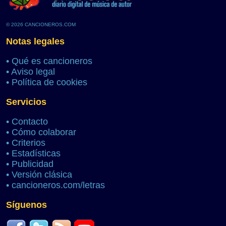
© 2026 CANCIONEROS.COM
Notas legales
•
Qué es cancioneros
•
Aviso legal
•
Política de cookies
Servicios
•
Contacto
•
Cómo colaborar
•
Criterios
•
Estadísticas
•
Publicidad
•
Versión clásica
•
cancioneros.com/letras
Síguenos