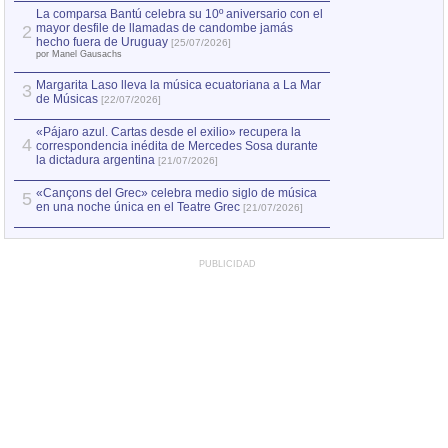
por Manel Gausachs
La comparsa Bantú celebra su 10º aniversario con el
mayor desfile de llamadas de candombe jamás
2
Capturan en Chile
2
hecho fuera de Uruguay
[25/07/2026]
el asesinato de Ví
por Manel Gausachs
Margarita Laso lleva la música ecuatoriana a La Mar
Margarita Laso ll
3
3
de Músicas
de Músicas
[22/07/2026]
[22/07
«Pájaro azul. Cartas desde el exilio» recupera la
4
correspondencia inédita de Mercedes Sosa durante
la dictadura argentina
[21/07/2026]
«Cançons del Grec» celebra medio siglo de música
5
en una noche única en el Teatre Grec
[21/07/2026]
PUBLICIDAD