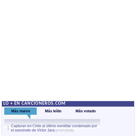
LO + EN CANCIONEROS.COM
Más nuevo
Más leído
Más votado
Capturan en Chile al último exmilitar condenado por
La comparsa Bantú
1
el asesinato de Víctor Jara
mayor desfile de
1
[27/07/2026]
hecho fuera de U