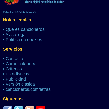
© 2026 CANCIONEROS.COM
Notas legales
•
Qué es cancioneros
•
Aviso legal
•
Política de cookies
Servicios
•
Contacto
•
Cómo colaborar
•
Criterios
•
Estadísticas
•
Publicidad
•
Versión clásica
•
cancioneros.com/letras
Síguenos