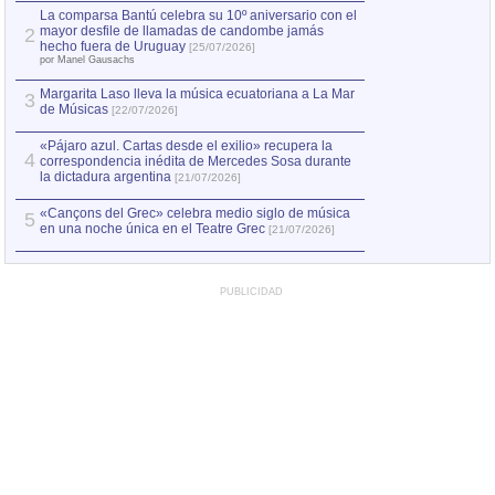
La comparsa Bantú celebra su 10º aniversario con el
mayor desfile de llamadas de candombe jamás
2
hecho fuera de Uruguay
[25/07/2026]
por Manel Gausachs
Margarita Laso lleva la música ecuatoriana a La Mar
3
de Músicas
[22/07/2026]
«Pájaro azul. Cartas desde el exilio» recupera la
4
correspondencia inédita de Mercedes Sosa durante
la dictadura argentina
[21/07/2026]
«Cançons del Grec» celebra medio siglo de música
5
en una noche única en el Teatre Grec
[21/07/2026]
PUBLICIDAD