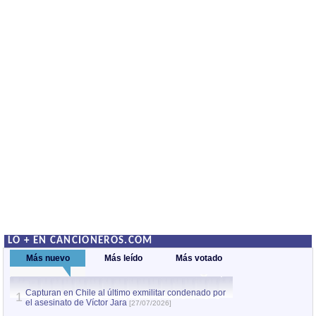
LO + EN CANCIONEROS.COM
Más nuevo
Más leído
Más votado
Capturan en Chile al último exmilitar condenado por
Capturan en Chile
1
1
el asesinato de Víctor Jara
el asesinato de Ví
[27/07/2026]