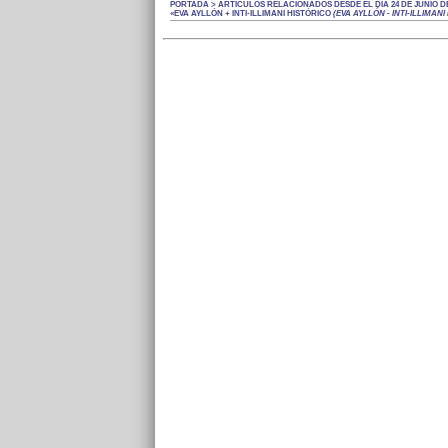
PORTADA > ARTÍCULOS RELACIONADOS DESDE EL DÍA 24 DE JUNIO DE
«EVA AYLLÓN + INTI-ILLIMANI HISTÓRICO
(EVA AYLLÓN - INTI-ILLIMANI