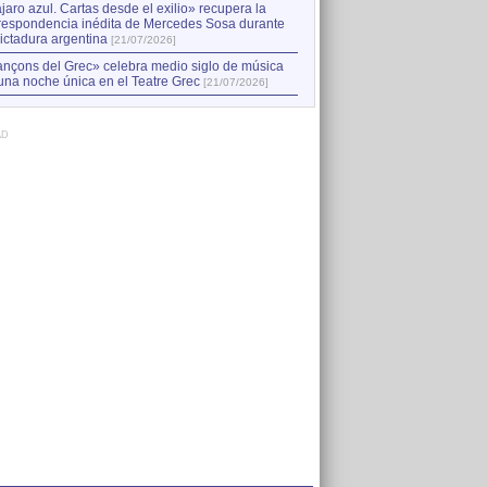
jaro azul. Cartas desde el exilio» recupera la
respondencia inédita de Mercedes Sosa durante
dictadura argentina
[21/07/2026]
nçons del Grec» celebra medio siglo de música
una noche única en el Teatre Grec
[21/07/2026]
AD