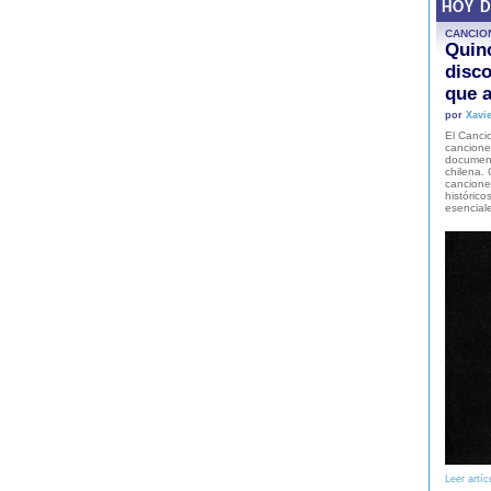
HOY 
CANCIO
Quinc
disco
que a
por
Xavie
El Cancio
cancione
document
chilena. 
canciones
histórico
esencial
Leer artíc