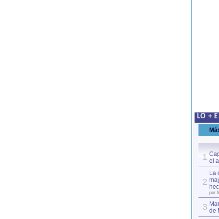
LO + 
Má
Cap
1
el 
La 
may
2
hec
por 
Mar
3
de 