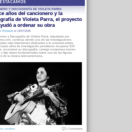
DESTACAMOS
NERO Y DISCOGRAFÍA DE VIOLETA PARRA
e años del cancionero y la
grafía de Violeta Parra, el proyecto
yudó a ordenar su obra
r Pintanel
el 13/07/2026
nero y Discografía de Violeta Parra, impulsado por
ros.com, continúa siendo una de las investigaciones
ales más importantes dedicadas a la universal artista
Cuatro años de investigación permitieron recuperar 520
, reconstruir su discografía, corregir numerosos errores
s y fijar datos fundamentales sobre una de las figuras
es de la música latinoamericana.
ulo completo
1 Comentario