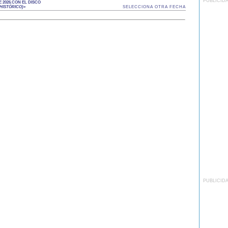
PUBLICID
 2026 CON EL DISCO
 HISTÓRICO)
»
SELECCIONA OTRA FECHA
PUBLICID