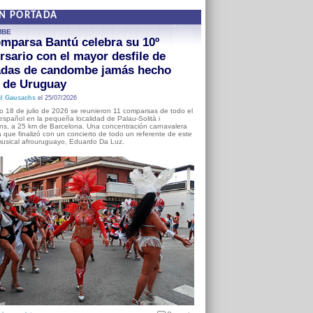
EN PORTADA
MBE
mparsa Bantú celebra su 10º
rsario con el mayor desfile de
adas de candombe jamás hecho
a de Uruguay
l Gausachs
el 25/07/2026
o 18 de julio de 2026 se reunieron 11 comparsas de todo el
o español en la pequeña localidad de Palau-Solità i
s, a 25 km de Barcelona. Una concentración carnavalera
 que finalizó con un concierto de todo un referente de este
usical afrouruguayo, Eduardo Da Luz.