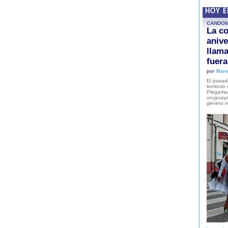
HOY 
CANDO
La co
anive
llam
fuer
por
Mane
El pasad
territori
Plegaman
uruguaya
género m