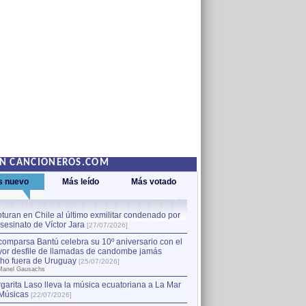
EN CANCIONEROS.COM
s nuevo
Más leído
Más votado
turan en Chile al último exmilitar condenado por
La comparsa Bantú celebra s
asesinato de Víctor Jara
mayor desfile de llamadas
1
[27/07/2026]
hecho fuera de Uruguay
[25
comparsa Bantú celebra su 10º aniversario con el
por Manel Gausachs
or desfile de llamadas de candombe jamás
Capturan en Chile al último
2
ho fuera de Uruguay
[25/07/2026]
el asesinato de Víctor Jara
[
Manel Gausachs
garita Laso lleva la música ecuatoriana a La Mar
Músicas
[22/07/2026]