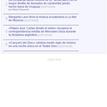
La comparsa Bantú celebra su 10º aniversario con el
mayor desfile de llamadas de candombe jamás
2
hecho fuera de Uruguay
[25/07/2026]
por Manel Gausachs
Margarita Laso lleva la música ecuatoriana a La Mar
3
de Músicas
[22/07/2026]
«Pájaro azul. Cartas desde el exilio» recupera la
4
correspondencia inédita de Mercedes Sosa durante
la dictadura argentina
[21/07/2026]
«Cançons del Grec» celebra medio siglo de música
5
en una noche única en el Teatre Grec
[21/07/2026]
PUBLICIDAD