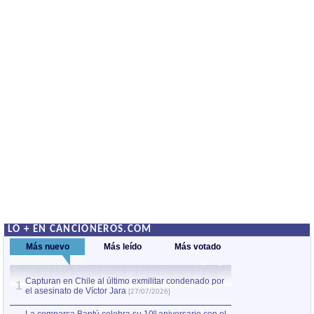
LO + EN CANCIONEROS.COM
Más nuevo
Más leído
Más votado
Capturan en Chile al último exmilitar condenado por
Capturan en Chile
1
1
el asesinato de Víctor Jara
el asesinato de Ví
[27/07/2026]