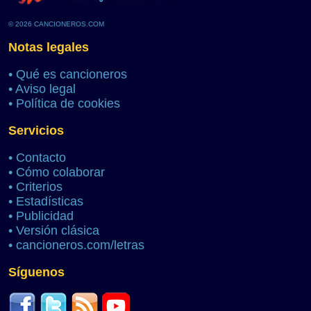
© 2026 CANCIONEROS.COM
Notas legales
•
Qué es cancioneros
•
Aviso legal
•
Política de cookies
Servicios
•
Contacto
•
Cómo colaborar
•
Criterios
•
Estadísticas
•
Publicidad
•
Versión clásica
•
cancioneros.com/letras
Síguenos