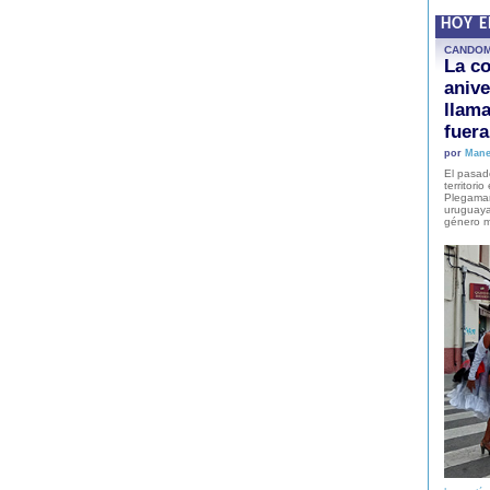
HOY 
CANDO
La co
anive
llam
fuer
por
Mane
El pasad
territori
Plegaman
uruguaya
género m