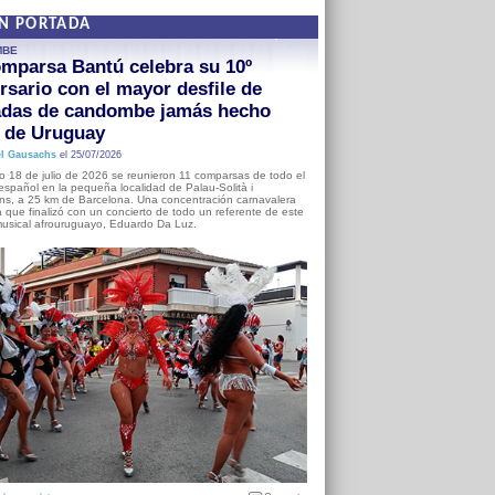
EN PORTADA
MBE
mparsa Bantú celebra su 10º
rsario con el mayor desfile de
adas de candombe jamás hecho
a de Uruguay
l Gausachs
el 25/07/2026
o 18 de julio de 2026 se reunieron 11 comparsas de todo el
o español en la pequeña localidad de Palau-Solità i
s, a 25 km de Barcelona. Una concentración carnavalera
 que finalizó con un concierto de todo un referente de este
usical afrouruguayo, Eduardo Da Luz.