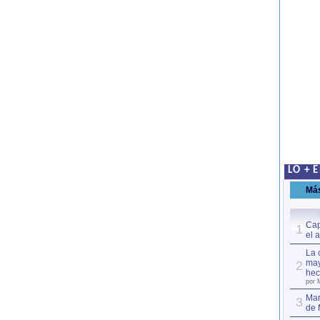
LO + 
Má
Cap
1
el 
La 
may
2
hec
por 
Mar
3
de 