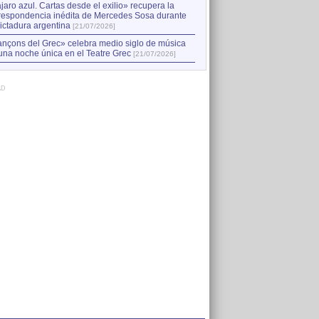
jaro azul. Cartas desde el exilio» recupera la
respondencia inédita de Mercedes Sosa durante
dictadura argentina
[21/07/2026]
nçons del Grec» celebra medio siglo de música
una noche única en el Teatre Grec
[21/07/2026]
AD