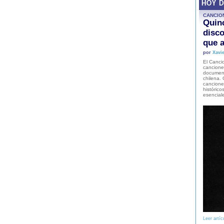
HOY 
CANCIO
Quinc
disco
que a
por
Xavie
El Cancio
cancione
document
chilena. 
canciones
histórico
esencial
Leer artíc