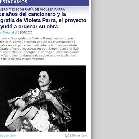
DESTACAMOS
NERO Y DISCOGRAFÍA DE VIOLETA PARRA
e años del cancionero y la
grafía de Violeta Parra, el proyecto
yudó a ordenar su obra
r Pintanel
el 13/07/2026
nero y Discografía de Violeta Parra, impulsado por
ros.com, continúa siendo una de las investigaciones
ales más importantes dedicadas a la universal artista
Cuatro años de investigación permitieron recuperar 520
, reconstruir su discografía, corregir numerosos errores
s y fijar datos fundamentales sobre una de las figuras
es de la música latinoamericana.
ulo completo
1 Comentario