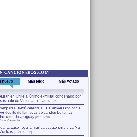
EN CANCIONEROS.COM
s nuevo
Más leído
Más votado
turan en Chile al último exmilitar condenado por
La comparsa Bantú celebra s
asesinato de Víctor Jara
mayor desfile de llamadas
1
[27/07/2026]
hecho fuera de Uruguay
[25
comparsa Bantú celebra su 10º aniversario con el
por Manel Gausachs
or desfile de llamadas de candombe jamás
Capturan en Chile al último
2
ho fuera de Uruguay
[25/07/2026]
el asesinato de Víctor Jara
[
Manel Gausachs
garita Laso lleva la música ecuatoriana a La Mar
Músicas
[22/07/2026]