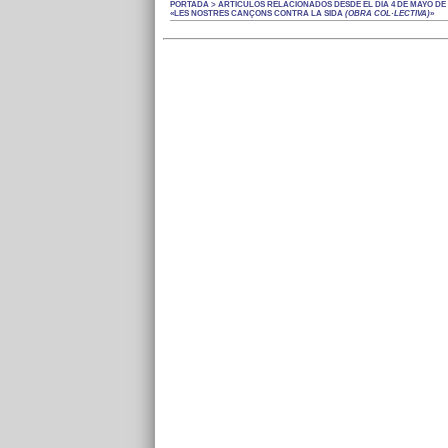
PORTADA > ARTÍCULOS RELACIONADOS DESDE EL DÍA 4 DE MAYO DE 
«LES NOSTRES CANÇONS CONTRA LA SIDA
(OBRA COL·LECTIVA)
»