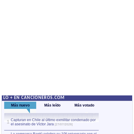
LO + EN CANCIONEROS.COM
Más nuevo
Más leído
Más votado
Capturan en Chile al último exmilitar condenado por
La comparsa Bantú
1
el asesinato de Víctor Jara
mayor desfile de
1
[27/07/2026]
hecho fuera de U
por Manel Gausachs