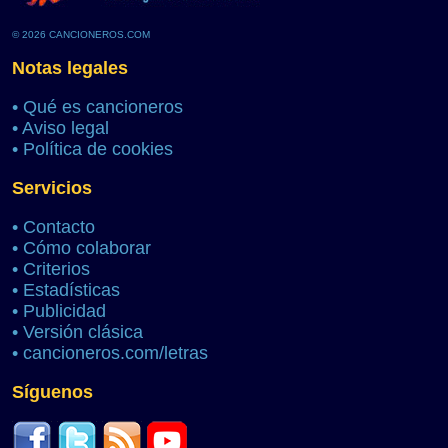
© 2026 CANCIONEROS.COM
Notas legales
•
Qué es cancioneros
•
Aviso legal
•
Política de cookies
Servicios
•
Contacto
•
Cómo colaborar
•
Criterios
•
Estadísticas
•
Publicidad
•
Versión clásica
•
cancioneros.com/letras
Síguenos