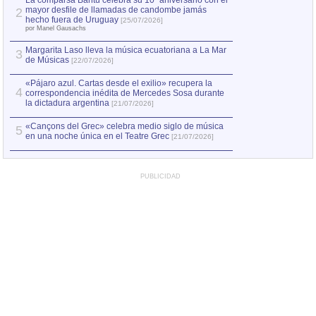
La comparsa Bantú celebra su 10º aniversario con el
mayor desfile de llamadas de candombe jamás
2
Capturan en Chile
2
hecho fuera de Uruguay
[25/07/2026]
el asesinato de Ví
por Manel Gausachs
Margarita Laso lleva la música ecuatoriana a La Mar
3
de Músicas
[22/07/2026]
«Pájaro azul. Cartas desde el exilio» recupera la
4
correspondencia inédita de Mercedes Sosa durante
la dictadura argentina
[21/07/2026]
«Cançons del Grec» celebra medio siglo de música
5
en una noche única en el Teatre Grec
[21/07/2026]
PUBLICIDAD