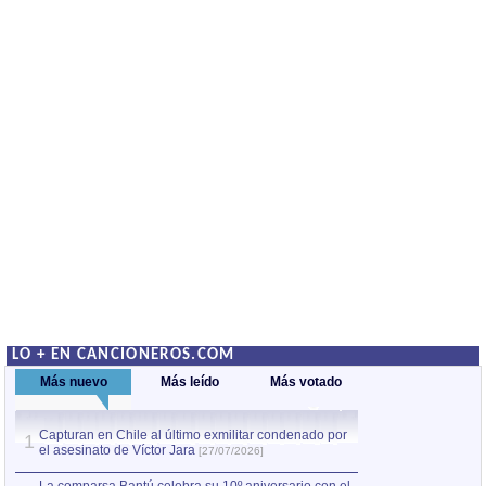
LO + EN CANCIONEROS.COM
Más nuevo
Más leído
Más votado
Capturan en Chile al último exmilitar condenado por
La comparsa Bantú
1
el asesinato de Víctor Jara
mayor desfile de
1
[27/07/2026]
hecho fuera de U
por Manel Gausachs