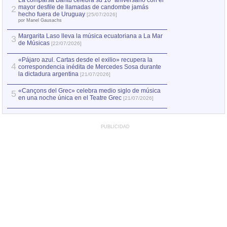
La comparsa Bantú celebra su 10º aniversario con el
mayor desfile de llamadas de candombe jamás
2
Capturan en Chile
2
hecho fuera de Uruguay
[25/07/2026]
el asesinato de Ví
por Manel Gausachs
Margarita Laso lleva la música ecuatoriana a La Mar
3
de Músicas
[22/07/2026]
«Pájaro azul. Cartas desde el exilio» recupera la
4
correspondencia inédita de Mercedes Sosa durante
la dictadura argentina
[21/07/2026]
«Cançons del Grec» celebra medio siglo de música
5
en una noche única en el Teatre Grec
[21/07/2026]
PUBLICIDAD