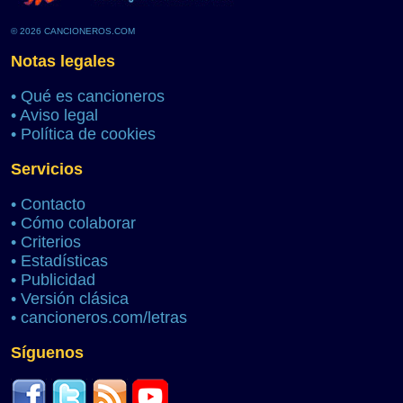
© 2026 CANCIONEROS.COM
Notas legales
•
Qué es cancioneros
•
Aviso legal
•
Política de cookies
Servicios
•
Contacto
•
Cómo colaborar
•
Criterios
•
Estadísticas
•
Publicidad
•
Versión clásica
•
cancioneros.com/letras
Síguenos