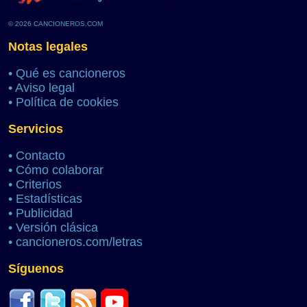
© 2026 CANCIONEROS.COM
Notas legales
•
Qué es cancioneros
•
Aviso legal
•
Política de cookies
Servicios
•
Contacto
•
Cómo colaborar
•
Criterios
•
Estadísticas
•
Publicidad
•
Versión clásica
•
cancioneros.com/letras
Síguenos