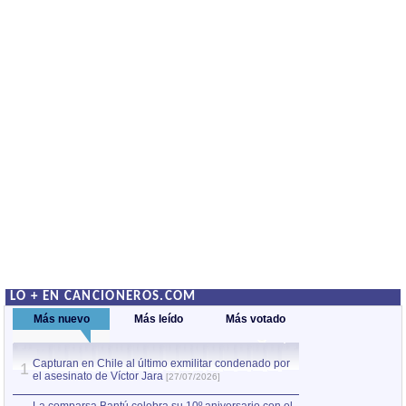
LO + EN CANCIONEROS.COM
Más nuevo
Más leído
Más votado
Capturan en Chile al último exmilitar condenado por
La comparsa Bantú
1
el asesinato de Víctor Jara
mayor desfile de
1
[27/07/2026]
hecho fuera de U
por Manel Gausachs