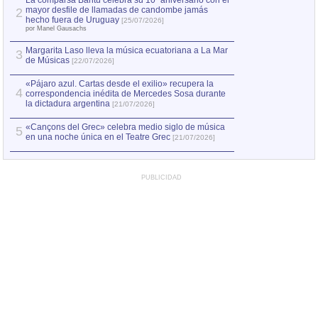
La comparsa Bantú celebra su 10º aniversario con el
mayor desfile de llamadas de candombe jamás
2
Capturan en Chile
2
hecho fuera de Uruguay
[25/07/2026]
el asesinato de Ví
por Manel Gausachs
Margarita Laso lleva la música ecuatoriana a La Mar
3
de Músicas
[22/07/2026]
«Pájaro azul. Cartas desde el exilio» recupera la
4
correspondencia inédita de Mercedes Sosa durante
la dictadura argentina
[21/07/2026]
«Cançons del Grec» celebra medio siglo de música
5
en una noche única en el Teatre Grec
[21/07/2026]
PUBLICIDAD