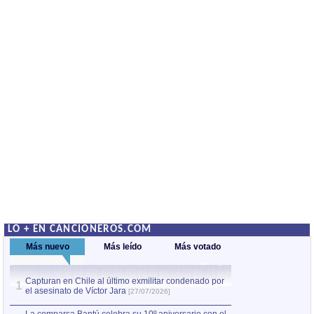
LO + EN CANCIONEROS.COM
Más nuevo
Más leído
Más votado
Capturan en Chile al último exmilitar condenado por
La comparsa Bantú
1
el asesinato de Víctor Jara
mayor desfile de
1
[27/07/2026]
hecho fuera de U
por Manel Gausachs