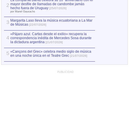
La comparsa Bantú celebra su 10º aniversario con el
mayor desfile de llamadas de candombe jamás
2
Capturan en Chile
2
hecho fuera de Uruguay
[25/07/2026]
el asesinato de Ví
por Manel Gausachs
Margarita Laso lleva la música ecuatoriana a La Mar
Margarita Laso ll
3
3
de Músicas
de Músicas
[22/07/2026]
[22/07
«Pájaro azul. Cartas desde el exilio» recupera la
4
correspondencia inédita de Mercedes Sosa durante
la dictadura argentina
[21/07/2026]
«Cançons del Grec» celebra medio siglo de música
5
en una noche única en el Teatre Grec
[21/07/2026]
PUBLICIDAD