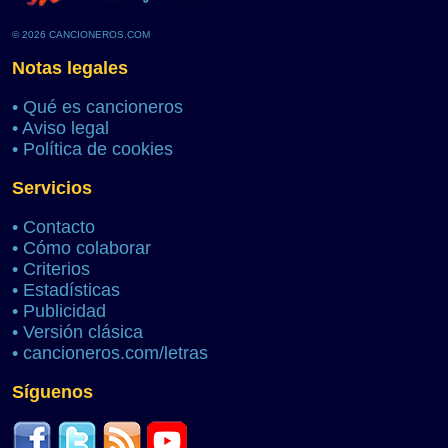
© 2026 CANCIONEROS.COM
Notas legales
•
Qué es cancioneros
•
Aviso legal
•
Política de cookies
Servicios
•
Contacto
•
Cómo colaborar
•
Criterios
•
Estadísticas
•
Publicidad
•
Versión clásica
•
cancioneros.com/letras
Síguenos