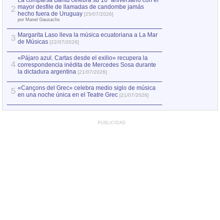
La comparsa Bantú celebra su 10º aniversario con el
mayor desfile de llamadas de candombe jamás
2
Capturan en Chile
2
hecho fuera de Uruguay
[25/07/2026]
el asesinato de Ví
por Manel Gausachs
Margarita Laso lleva la música ecuatoriana a La Mar
3
de Músicas
[22/07/2026]
«Pájaro azul. Cartas desde el exilio» recupera la
4
correspondencia inédita de Mercedes Sosa durante
la dictadura argentina
[21/07/2026]
«Cançons del Grec» celebra medio siglo de música
5
en una noche única en el Teatre Grec
[21/07/2026]
PUBLICIDAD