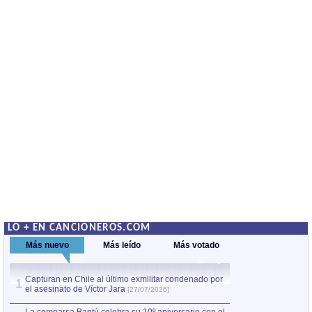
LO + EN CANCIONEROS.COM
Más nuevo
Más leído
Más votado
Capturan en Chile al último exmilitar condenado por
La comparsa Bantú
1
el asesinato de Víctor Jara
mayor desfile de
1
[27/07/2026]
hecho fuera de U
por Manel Gausachs