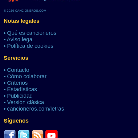
© 2026 CANCIONEROS.COM
Notas legales
•
Qué es cancioneros
•
Aviso legal
•
Política de cookies
Servicios
•
Contacto
•
Cómo colaborar
•
Criterios
•
Estadísticas
•
Publicidad
•
Versión clásica
•
cancioneros.com/letras
Síguenos